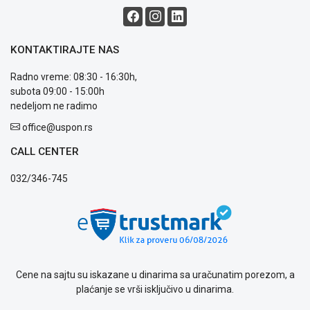
Način
plaćanja
Isporuka
KONTAKTIRAJTE NAS
Podrška
Opšti
Radno vreme: 08:30 - 16:30h,
uslovi
subota 09:00 - 15:00h
poslovanja
nedeljom ne radimo
Saobraznost
office@uspon.rs
i
reklamacije
CALL CENTER
Usluge
prijava
032/346-745
kvara
Politika
privatnosti
Politika
o
kolačićima
Provera
Cene na sajtu su iskazane u dinarima sa uračunatim porezom, a
garancije
plaćanje se vrši isključivo u dinarima.
OUTLET