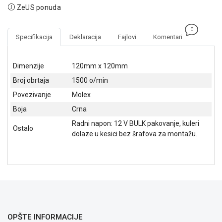
NADZOR I
ZeUS ponuda
SIGURNOSNA
OPREMA
0
Specifikacija
Deklaracija
Fajlovi
Komentari
SOFTWARE
KABLOVI I
Dimenzije
120mm x 120mm
ADAPTERI
Broj obrtaja
1500 o/min
KANCELARIJSKI
Povezivanje
Molex
MATERIJAL
Boja
Crna
SVE
Radni napon: 12 V BULK pakovanje, kuleri
Ostalo
ZA
dolaze u kesici bez šrafova za montažu.
KUĆU
ŠKOLSKI
PRIBOR
BICIKLE
I
FITNES
OPŠTE INFORMACIJE