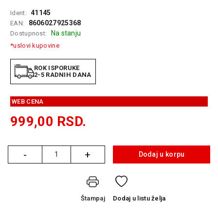
GAMING
41145
Ident:
8606027925368
EAN:
EELEKTRO
Na stanju
Dostupnost:
ZAŠTITA
*uslovi kupovine
SOLARNI
SISTEMI
ROK ISPORUKE
2-5 RADNIH DANA
MREŽNA
OPREMA
WEB CENA
ŠTAMPAČI,
999,00
RSD.
SKENERI I
FOTOKOPIRI
-
+
FOTOAPARATI
Dodaj u korpu
Količina
I KAMERE
GPS
NAVIGACIJE
Štampaj
Dodaj
u listu želja
VIDEO