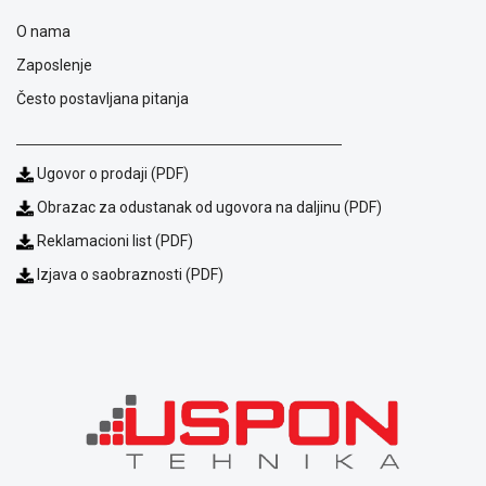
ALAT I
O nama
BAŠTA
Zaposlenje
OUTLET
Često postavljana pitanja
KRIPTO
Ugovor o prodaji (PDF)
IGRAČKE
Obrazac za odustanak od ugovora na daljinu (PDF)
Reklamacioni list (PDF)
Izjava o saobraznosti (PDF)
Blog