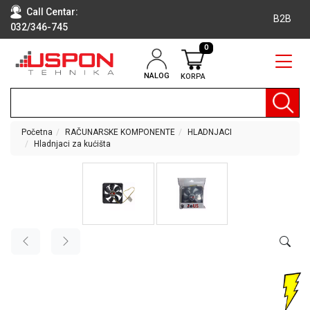
Call Centar:
B2B
032/346-745
0
NALOG
KORPA
RAČUNARI
BELA
TEHNIKA
Početna
RAČUNARSKE KOMPONENTE
HLADNJACI
Hladnjaci za kućišta
KLIME I
DODATNA
OPREMA
TV,
AUDIO,
VIDEO
LAPTOP I
TABLET
RAČUNARI