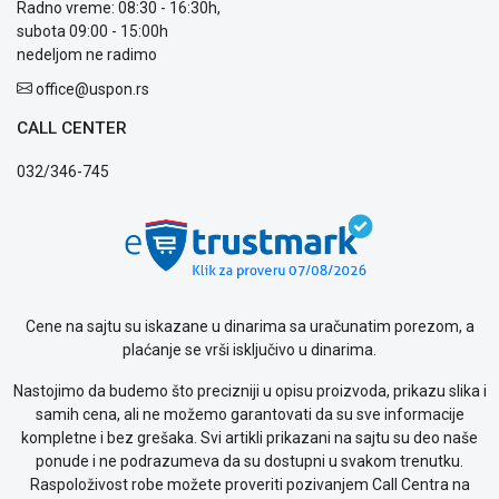
Radno vreme: 08:30 - 16:30h,
Isporuka
subota 09:00 - 15:00h
Podrška
nedeljom ne radimo
Opšti
uslovi
office@uspon.rs
poslovanja
Saobraznost
CALL CENTER
i
032/346-745
reklamacije
Usluge
prijava
kvara
Politika
privatnosti
Politika
Cene na sajtu su iskazane u dinarima sa uračunatim porezom, a
o
plaćanje se vrši isključivo u dinarima.
kolačićima
Provera
Nastojimo da budemo što precizniji u opisu proizvoda, prikazu slika i
garancije
samih cena, ali ne možemo garantovati da su sve informacije
OUTLET
kompletne i bez grešaka. Svi artikli prikazani na sajtu su deo naše
Kontakt
ponude i ne podrazumeva da su dostupni u svakom trenutku.
WEB
Raspoloživost robe možete proveriti pozivanjem Call Centra na