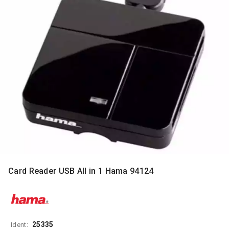
MONITORI
I
DODATNA
OPREMA
MOBILNI I
FIKSNI
TELEFONI
MALI
KUĆNI
APARATI
NEGA
LICA I
TELA
Card Reader USB All in 1 Hama 94124
RAČUNARSKE
KOMPONENTE
RAČUNARSKE
PERIFERIJE
25335
Ident: