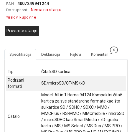
4007249941244
EAN:
GAMING
Nema na stanju
Dostupnost:
EELEKTRO
*uslovi kupovine
ZAŠTITA
Proverite stanje
SOLARNI
SISTEMI
0
MREŽNA
Specifikacija
Deklaracija
Fajlovi
Komentari
OPREMA
ŠTAMPAČI,
Tip
Čitač SD kartica
SKENERI I
Podržani
FOTOKOPIRI
SD/microSD/CF/MS/xD
formati
FOTOAPARATI
Model: All in 1 Hama 94124 Kompaktni čitač
I KAMERE
kartica za sve standardne formate kao što
su kartice SD / SDHC / SDXC / MMC /
GPS
MMCPlus / RS-MMC / MMCmobile / microSD
Ostalo
NAVIGACIJE
/ microSDHC kao SmartMedia / xD-igrača
karta / MS / MS Select / MS Duo / MS PRO /
VIDEO
MS Pro Duo / MS PRO Duo HG / MSXC/M2 i