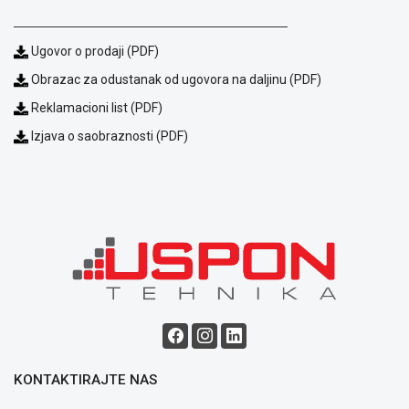
ALAT I
BAŠTA
Ugovor o prodaji (PDF)
OUTLET
Obrazac za odustanak od ugovora na daljinu (PDF)
Reklamacioni list (PDF)
KRIPTO
Izjava o saobraznosti (PDF)
IGRAČKE
Blog
Način
KONTAKTIRAJTE NAS
plaćanja