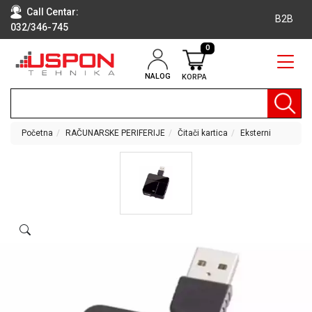
Call Centar:
B2B
032/346-745
0
NALOG
KORPA
RAČUNARI
BELA
TEHNIKA
Početna
RAČUNARSKE PERIFERIJE
Čitači kartica
Eksterni
KLIME I
DODATNA
OPREMA
TV,
AUDIO,
VIDEO
LAPTOP I
TABLET
RAČUNARI