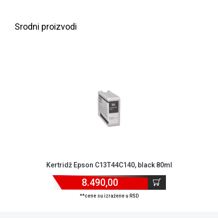
NADZOR I
SIGURNOSNA
OPREMA
Srodni proizvodi
SOFTWARE
KABLOVI I
ADAPTERI
KANCELARIJSKI
MATERIJAL
SVE
ZA
KUĆU
ŠKOLSKI
Kertridž Epson C13T44C140, black 80ml
PRIBOR
8.490,00
BICIKLE
**cene su izražene u RSD
I
FITNES