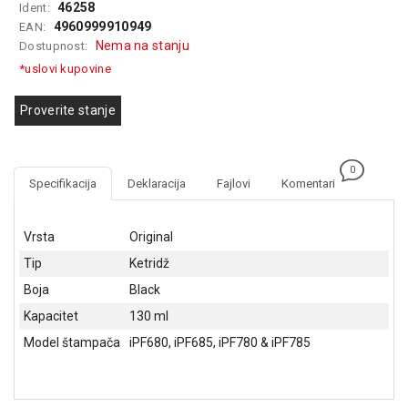
46258
Ident:
GAMING
4960999910949
EAN:
Nema na stanju
Dostupnost:
EELEKTRO
*uslovi kupovine
ZAŠTITA
SOLARNI
Proverite stanje
SISTEMI
MREŽNA
0
OPREMA
Specifikacija
Deklaracija
Fajlovi
Komentari
ŠTAMPAČI,
SKENERI I
Vrsta
Original
FOTOKOPIRI
Tip
Ketridž
FOTOAPARATI
Boja
Black
I KAMERE
Kapacitet
130 ml
Model štampača
iPF680, iPF685, iPF780 & iPF785
GPS
NAVIGACIJE
VIDEO