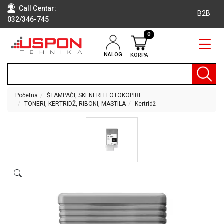
Call Centar:
B2B
032/346-745
0
NALOG
KORPA
RAČUNARI
BELA
TEHNIKA
Početna
ŠTAMPAČI, SKENERI I FOTOKOPIRI
TONERI, KERTRIDŽ, RIBONI, MASTILA
Kertridž
KLIME I
DODATNA
OPREMA
TV,
AUDIO,
VIDEO
LAPTOP I
TABLET
RAČUNARI