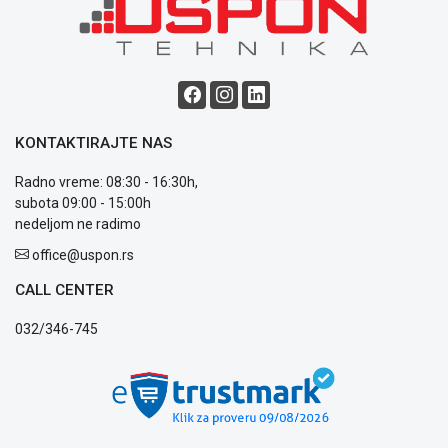
Blog
Način
plaćanja
Isporuka
KONTAKTIRAJTE NAS
Podrška
Opšti
Radno vreme: 08:30 - 16:30h,
uslovi
subota 09:00 - 15:00h
poslovanja
nedeljom ne radimo
Saobraznost
office@uspon.rs
i
reklamacije
CALL CENTER
Usluge
prijava
032/346-745
kvara
Politika
privatnosti
Politika
o
kolačićima