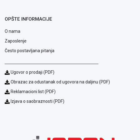
ALAT I
BAŠTA
OPŠTE INFORMACIJE
OUTLET
O nama
KRIPTO
Zaposlenje
IGRAČKE
Često postavljana pitanja
Ugovor o prodaji (PDF)
Obrazac za odustanak od ugovora na daljinu (PDF)
Reklamacioni list (PDF)
Izjava o saobraznosti (PDF)