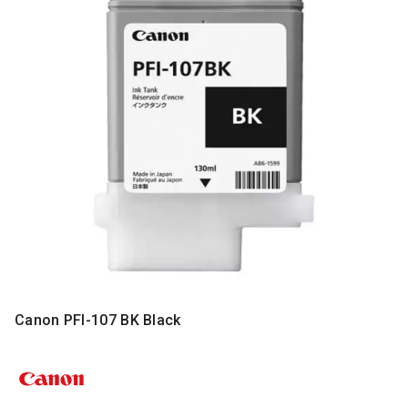
MONITORI
I
DODATNA
OPREMA
MOBILNI I
FIKSNI
TELEFONI
MALI
KUĆNI
APARATI
NEGA
LICA I
TELA
RAČUNARSKE
Canon PFI-107 BK Black
KOMPONENTE
RAČUNARSKE
PERIFERIJE