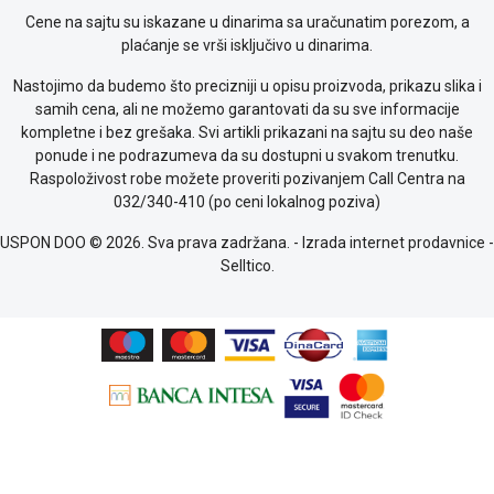
Provera
Cene na sajtu su iskazane u dinarima sa uračunatim porezom, a
garancije
plaćanje se vrši isključivo u dinarima.
OUTLET
Nastojimo da budemo što precizniji u opisu proizvoda, prikazu slika i
Kontakt
samih cena, ali ne možemo garantovati da su sve informacije
WEB
kompletne i bez grešaka. Svi artikli prikazani na sajtu su deo naše
KREDIT
ponude i ne podrazumeva da su dostupni u svakom trenutku.
Raspoloživost robe možete proveriti pozivanjem Call Centra na
032/340-410 (po ceni lokalnog poziva)
USPON DOO © 2026. Sva prava zadržana. -
Izrada internet prodavnice
-
Selltico.