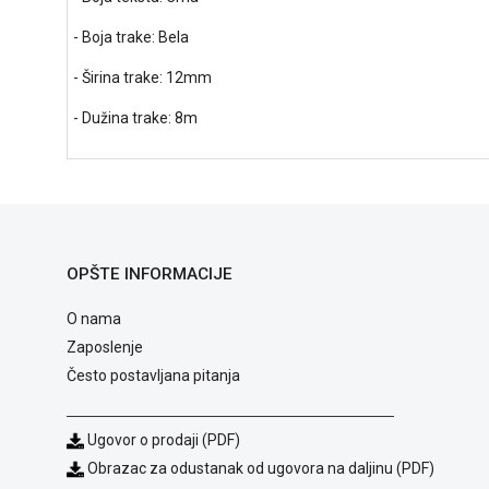
- Boja trake: Bela
- Širina trake: 12mm
- Dužina trake: 8m
OPŠTE INFORMACIJE
O nama
Zaposlenje
Često postavljana pitanja
Ugovor o prodaji (PDF)
Obrazac za odustanak od ugovora na daljinu (PDF)