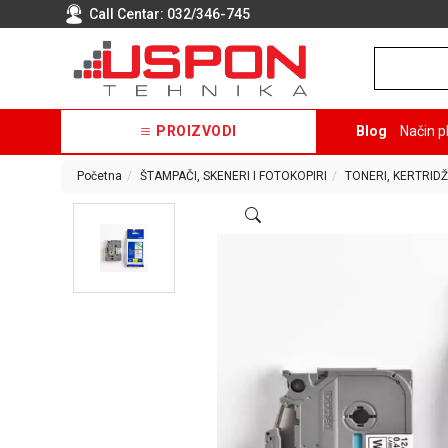
Call Centar:
032/346-745
PROIZVODI
Blog
Način p
Početna
ŠTAMPAČI, SKENERI I FOTOKOPIRI
TONERI, KERTRIDŽ