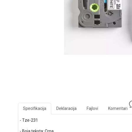
Specifikacija
Deklaracija
Fajlovi
Komentari
- Tze-231
- Boja teksta: Crna