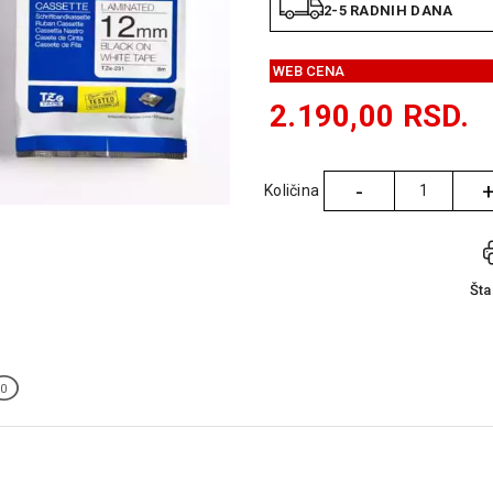
2-5 RADNIH DANA
WEB CENA
2.190,00
RSD.
-
Količina
Količina
Št
0