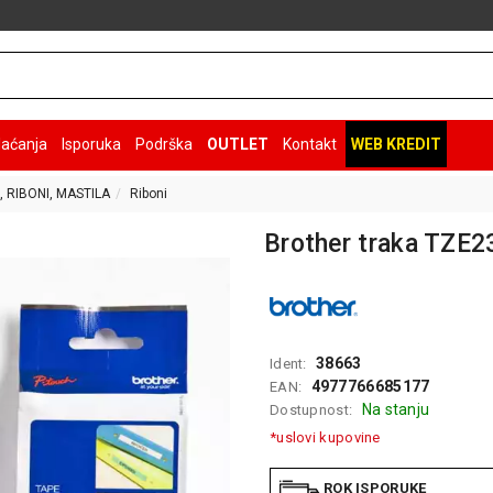
laćanja
Isporuka
Podrška
OUTLET
Kontakt
WEB KREDIT
, RIBONI, MASTILA
Riboni
Brother traka TZE
38663
Ident:
4977766685177
EAN:
Na stanju
Dostupnost:
*uslovi kupovine
ROK ISPORUKE