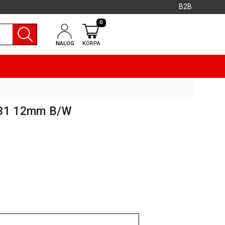
B2B
0
NALOG
KORPA
231 12mm B/W