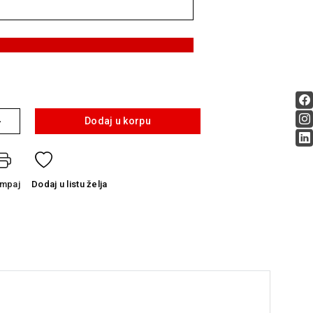
+
Dodaj u korpu
ampaj
Dodaj
u listu želja