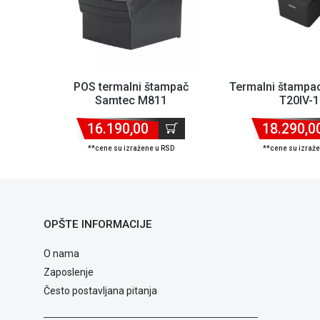
POS termalni štampač
Termalni štampa
Samtec M811
T20IV-
203dpi/200mms/80mm/USB/Serial/LA...
USB/serial/PS/A
16.190,00
18.290,0
**cene su izražene u RSD
**cene su izraž
OPŠTE INFORMACIJE
O nama
Zaposlenje
Često postavljana pitanja