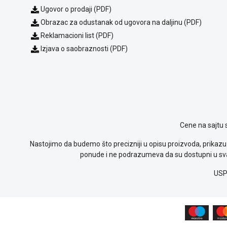
Ugovor o prodaji (PDF)
Obrazac za odustanak od ugovora na daljinu (PDF)
Reklamacioni list (PDF)
Izjava o saobraznosti (PDF)
Cene na sajtu 
Nastojimo da budemo što precizniji u opisu proizvoda, prikazu 
ponude i ne podrazumeva da su dostupni u sva
USP