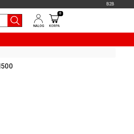
B2B
0
NALOG
KORPA
H500