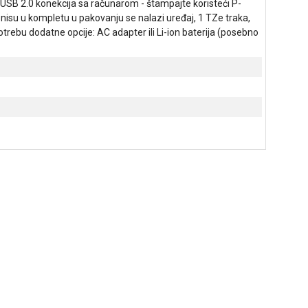
ola USB 2.0 konekcija sa računarom - štampajte koristeći P-
nisu u kompletu u pakovanju se nalazi uređaj, 1 TZe traka,
rebu dodatne opcije: AC adapter ili Li-ion baterija (posebno