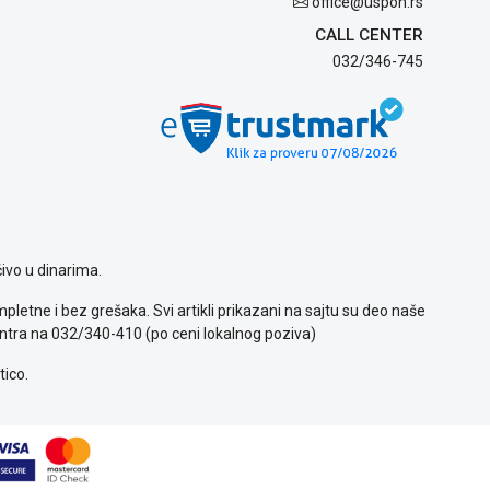
office@uspon.rs
CALL CENTER
032/346-745
ivo u dinarima.
letne i bez grešaka. Svi artikli prikazani na sajtu su deo naše
ntra na 032/340-410 (po ceni lokalnog poziva)
tico.