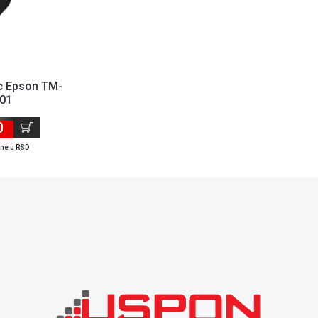
c Epson TM-
101
uto Cutter
0
ene u RSD