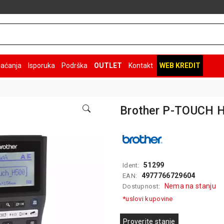
laćanja
Isporuka
Podrška
OUTLET
Kontakt
WEB KREDIT
Brother P-TOUCH 
51299
Ident:
4977766729604
EAN:
Nema na stanju
Dostupnost:
*uslovi kupovine
Proverite stanje