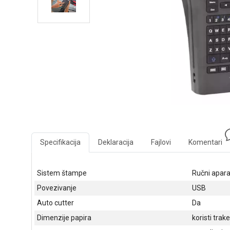
Specifikacija
Deklaracija
Fajlovi
Komentari
Sistem štampe
Ručni apara
Povezivanje
USB
Auto cutter
Da
Dimenzije papira
koristi trak