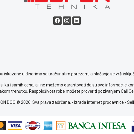
su iskazane u dinarima sa uračunatim porezom, a plaćanje se vrši isključ
slika i samih cena, ali ne možemo garantovati da su sve informacije komp
kom trenutku. Raspoloživost robe možete proveriti pozivanjem Call Ce
ON DOO © 2026. Sva prava zadržana. -
Izrada internet prodavnice
-
Sell