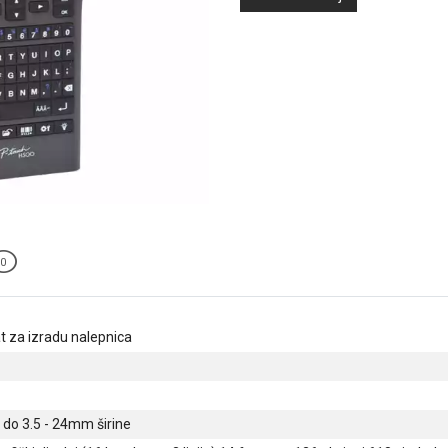
0
t za izradu nalepnica
e do 3.5 - 24mm širine