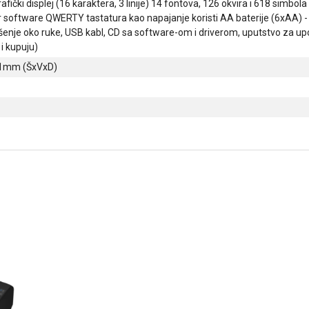
rafički displej (16 karaktera, 3 linije) 14 fontova, 126 okvira i 618 simb
r software QWERTY tastatura kao napajanje koristi AA baterije (6xAA) - 
šenje oko ruke, USB kabl, CD sa software-om i driverom, uputstvo za upot
i kupuju)
1mm (ŠxVxD)