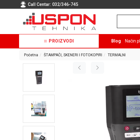
Call Centar:
032/346-745
PROIZVODI
Blog
Način p
Početna
ŠTAMPAČI, SKENERI I FOTOKOPIRI
TERMALNI