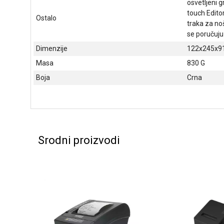
osvetljeni g
touch Edito
Ostalo
traka za no
se poručuju 
Dimenzije
122x245x9
Masa
830 G
Boja
Crna
Srodni proizvodi