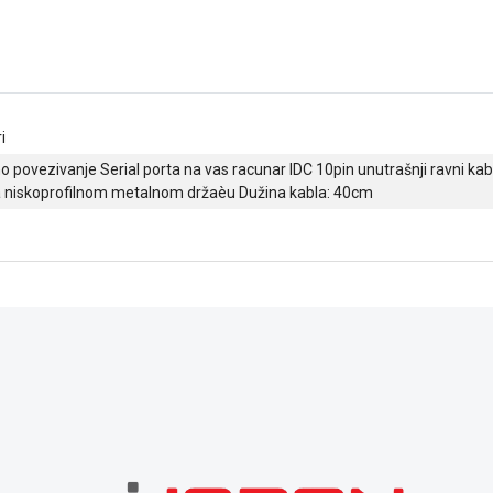
i
 povezivanje Serial porta na vas racunar IDC 10pin unutrašnji ravni kab
a niskoprofilnom metalnom držaèu Dužina kabla: 40cm