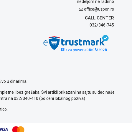
nedeljom ne radimo
office@uspon.rs
CALL CENTER
032/346-745
ivo u dinarima.
letne i bez grešaka. Svi artikli prikazani na sajtu su deo naše
ntra na 032/340-410 (po ceni lokalnog poziva)
tico.