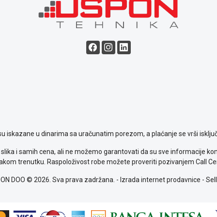
su iskazane u dinarima sa uračunatim porezom, a plaćanje se vrši isključ
slika i samih cena, ali ne možemo garantovati da su sve informacije komp
kom trenutku. Raspoloživost robe možete proveriti pozivanjem Call Ce
ON DOO © 2026. Sva prava zadržana. -
Izrada internet prodavnice
-
Sell