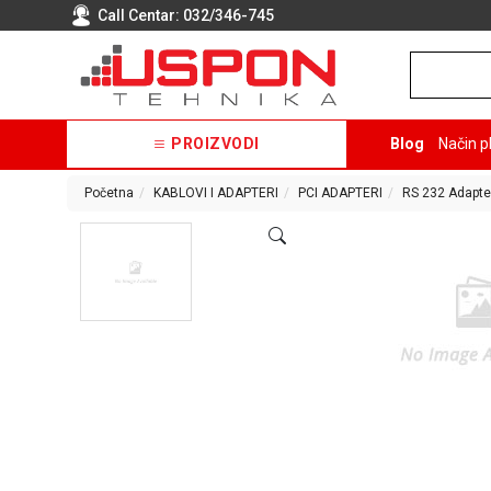
Call Centar:
032/346-745
PROIZVODI
Blog
Način p
Početna
KABLOVI I ADAPTERI
PCI ADAPTERI
RS 232 Adapte