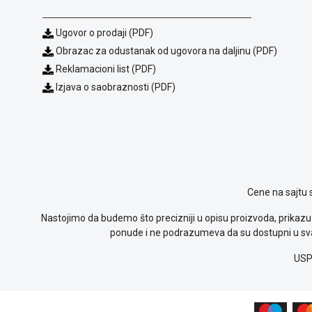
Ugovor o prodaji (PDF)
Obrazac za odustanak od ugovora na daljinu (PDF)
Reklamacioni list (PDF)
Izjava o saobraznosti (PDF)
Cene na sajtu 
Nastojimo da budemo što precizniji u opisu proizvoda, prikazu 
ponude i ne podrazumeva da su dostupni u sva
USP