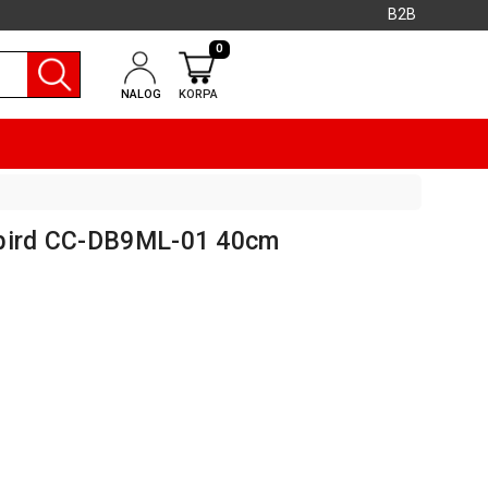
B2B
0
NALOG
KORPA
mbird CC-DB9ML-01 40cm