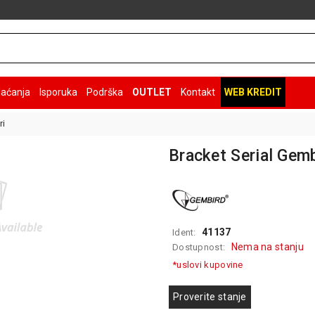
laćanja
Isporuka
Podrška
OUTLET
Kontakt
WEB KREDIT
ri
Bracket Serial Ge
41137
Ident:
Nema na stanju
Dostupnost:
*uslovi kupovine
Proverite stanje