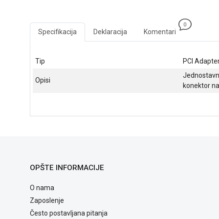
0
Specifikacija
Deklaracija
Komentari
Tip
PCI Adapter
Jednostavno
Opisi
konektor n
OPŠTE INFORMACIJE
O nama
Zaposlenje
Često postavljana pitanja