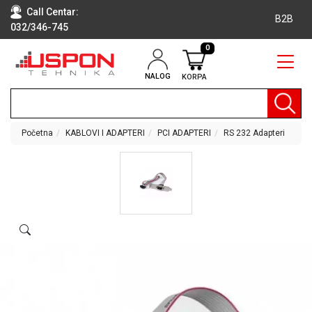
Call Centar:
B2B
032/346-745
0
NALOG
KORPA
RAČUNARI
BELA
TEHNIKA
Početna
KABLOVI I ADAPTERI
PCI ADAPTERI
RS 232 Adapteri
KLIME I
DODATNA
OPREMA
TV,
AUDIO,
VIDEO
LAPTOP I
TABLET
RAČUNARI