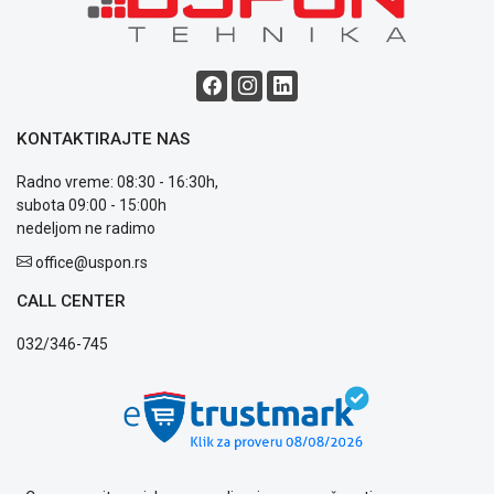
ALAT I
BAŠTA
OUTLET
KRIPTO
KONTAKTIRAJTE NAS
IGRAČKE
Radno vreme: 08:30 - 16:30h,
subota 09:00 - 15:00h
nedeljom ne radimo
office@uspon.rs
Blog
Način
CALL CENTER
plaćanja
Isporuka
032/346-745
Podrška
Opšti
uslovi
poslovanja
Saobraznost
i