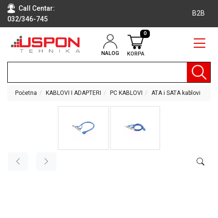
Call Centar:
B2B
032/346-745
0
NALOG
KORPA
RAČUNARI
BELA
TEHNIKA
Početna
KABLOVI I ADAPTERI
PC KABLOVI
ATA i SATA kablovi
KLIME I
DODATNA
OPREMA
TV,
AUDIO,
VIDEO
LAPTOP I
TABLET
RAČUNARI