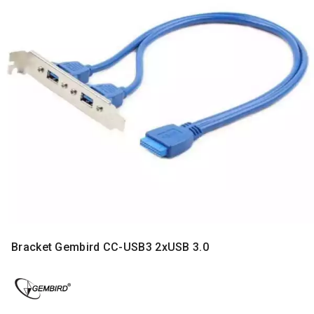
MONITORI
I
DODATNA
OPREMA
MOBILNI I
FIKSNI
TELEFONI
MALI
KUĆNI
APARATI
NEGA
LICA I
TELA
RAČUNARSKE
Bracket Gembird CC-USB3 2xUSB 3.0
KOMPONENTE
RAČUNARSKE
PERIFERIJE