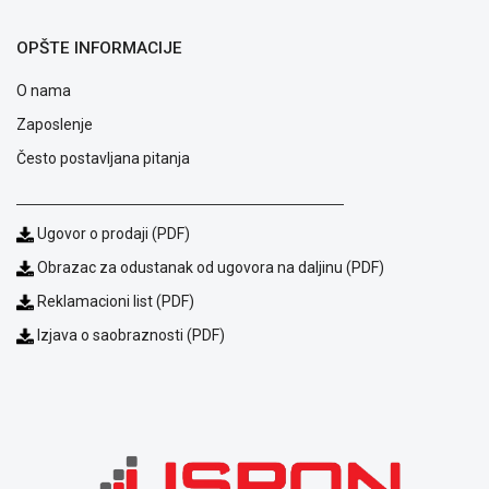
NADZOR I
SIGURNOSNA
OPŠTE INFORMACIJE
OPREMA
O nama
SOFTWARE
Zaposlenje
KABLOVI I
Često postavljana pitanja
ADAPTERI
KANCELARIJSKI
MATERIJAL
Ugovor o prodaji (PDF)
Obrazac za odustanak od ugovora na daljinu (PDF)
SVE
ZA
Reklamacioni list (PDF)
KUĆU
Izjava o saobraznosti (PDF)
ŠKOLSKI
PRIBOR
BICIKLE
I
FITNES