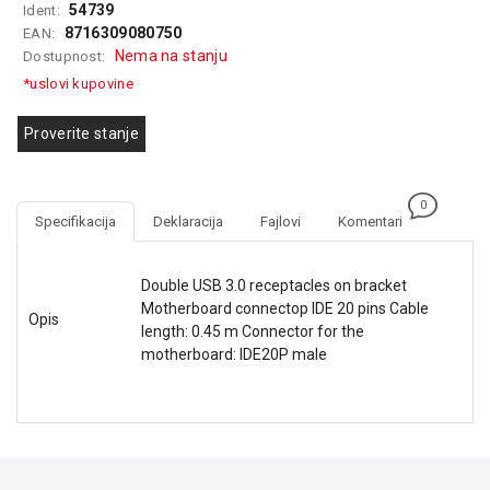
54739
Ident:
GAMING
8716309080750
EAN:
Nema na stanju
Dostupnost:
EELEKTRO
ZAŠTITA
*uslovi kupovine
SOLARNI
Proverite stanje
SISTEMI
MREŽNA
0
OPREMA
Specifikacija
Deklaracija
Fajlovi
Komentari
ŠTAMPAČI,
SKENERI I
Double USB 3.0 receptacles on bracket
FOTOKOPIRI
Motherboard connectop IDE 20 pins Cable
Opis
length: 0.45 m Connector for the
FOTOAPARATI
motherboard: IDE20P male
I KAMERE
GPS
NAVIGACIJE
VIDEO