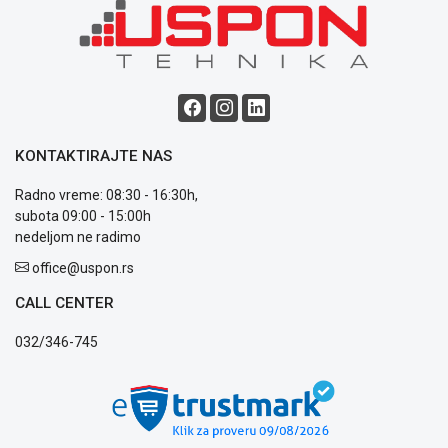
Blog
Način
plaćanja
Isporuka
Podrška
Opšti
KONTAKTIRAJTE NAS
uslovi
poslovanja
Radno vreme: 08:30 - 16:30h,
Saobraznost
subota 09:00 - 15:00h
i
nedeljom ne radimo
reklamacije
office@uspon.rs
Usluge
prijava
CALL CENTER
kvara
Politika
032/346-745
privatnosti
Politika
o
kolačićima
Provera