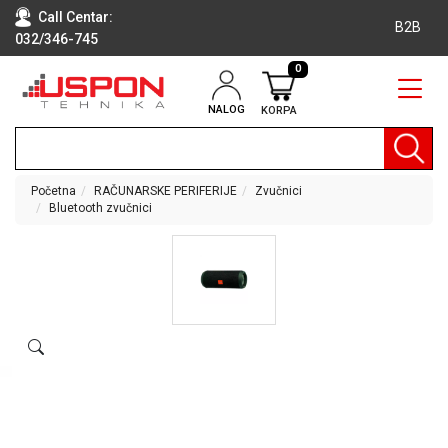
Call Centar:
B2B
032/346-745
0
NALOG
KORPA
RAČUNARI
BELA
TEHNIKA
Početna
RAČUNARSKE PERIFERIJE
Zvučnici
Bluetooth zvučnici
KLIME I
DODATNA
OPREMA
TV,
AUDIO,
VIDEO
LAPTOP I
TABLET
RAČUNARI