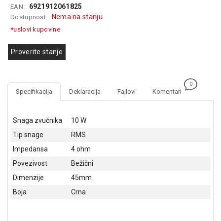
6921912061825
EAN:
GAMING
Nema na stanju
Dostupnost:
EELEKTRO
*uslovi kupovine
ZAŠTITA
Proverite stanje
SOLARNI
SISTEMI
0
MREŽNA
Specifikacija
Deklaracija
Fajlovi
Komentari
OPREMA
ŠTAMPAČI,
Snaga zvučnika
10 W
SKENERI I
Tip snage
RMS
FOTOKOPIRI
Impedansa
4 ohm
FOTOAPARATI
Povezivost
Bežični
I KAMERE
Dimenzije
45mm
GPS
Boja
Crna
NAVIGACIJE
VIDEO