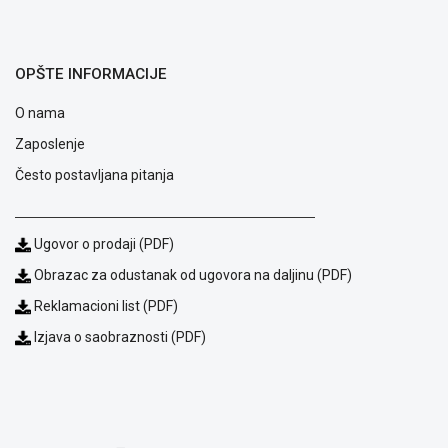
ALAT I
BAŠTA
OPŠTE INFORMACIJE
OUTLET
O nama
KRIPTO
Zaposlenje
IGRAČKE
Često postavljana pitanja
Ugovor o prodaji (PDF)
Obrazac za odustanak od ugovora na daljinu (PDF)
Reklamacioni list (PDF)
Izjava o saobraznosti (PDF)