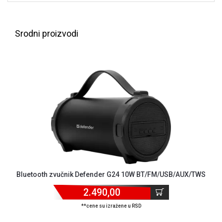
NADZOR I
SIGURNOSNA
OPREMA
Srodni proizvodi
SOFTWARE
KABLOVI I
ADAPTERI
KANCELARIJSKI
MATERIJAL
SVE
ZA
KUĆU
ŠKOLSKI
PRIBOR
Bluetooth zvučnik Defender G24 10W BT/FM/USB/AUX/TWS
2.490,00
BICIKLE
I
**cene su izražene u RSD
FITNES