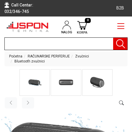
Call Centar:
B2B
032/346-745
0
NALOG
KORPA
RAČUNARI
BELA
TEHNIKA
Početna
RAČUNARSKE PERIFERIJE
Zvučnici
Bluetooth zvučnici
KLIME I
DODATNA
OPREMA
TV,
AUDIO,
VIDEO
LAPTOP I
TABLET
RAČUNARI