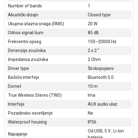
NADZOR I
Number of bands
1
SIGURNOSNA
OPREMA
Akustički dizajn
Closed type
Ukupna izlazna snaga (RMS)
20 W
SOFTWARE
Odnos signal/šum
85 dB
KABLOVI I
Frekventni opseg
150–20000 Hz
ADAPTERI
Dimenzije zvučnika
2 x 2 "
KANCELARIJSKI
Impedansa zvučnika
2 Ohm
MATERIJAL
Driver type
Širokopojasni
SVE
Bežični interfejs
Bluetooth 5.0
ZA
Domet
10 m
KUĆU
True Wireless Stereo (TWS)
Ima
ŠKOLSKI
Interfejs
AUX audio ulaz
PRIBOR
Pozadinsko osvetljenje
Ne
BICIKLE
Waterproof housing
IP56
I
Od USB, 5 V , Li-Ion
FITNES
Napajanje
baterija