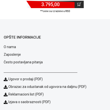
3.795,00
**cene su izražene u RSD
Blog
Način
OPŠTE INFORMACIJE
plaćanja
Isporuka
O nama
Podrška
Zaposlenje
Opšti
uslovi
Često postavljana pitanja
poslovanja
Saobraznost
i
Ugovor o prodaji (PDF)
reklamacije
Obrazac za odustanak od ugovora na daljinu (PDF)
Usluge
prijava
Reklamacioni list (PDF)
kvara
Izjava o saobraznosti (PDF)
Politika
privatnosti