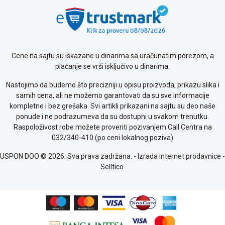
Cene na sajtu su iskazane u dinarima sa uračunatim porezom, a
plaćanje se vrši isključivo u dinarima.
Nastojimo da budemo što precizniji u opisu proizvoda, prikazu slika i
samih cena, ali ne možemo garantovati da su sve informacije
kompletne i bez grešaka. Svi artikli prikazani na sajtu su deo naše
ponude i ne podrazumeva da su dostupni u svakom trenutku.
Raspoloživost robe možete proveriti pozivanjem Call Centra na
032/340-410 (po ceni lokalnog poziva)
USPON DOO © 2026. Sva prava zadržana. -
Izrada internet prodavnice
-
Selltico.