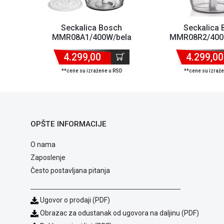
Seckalica Bosch
Seckalica
MMR08A1/400W/bela
MMR08R2/400
4.299,00
4.299,00
**cene su izražene u RSD
**cene su izraž
OPŠTE INFORMACIJE
O nama
Zaposlenje
Često postavljana pitanja
Ugovor o prodaji (PDF)
Obrazac za odustanak od ugovora na daljinu (PDF)