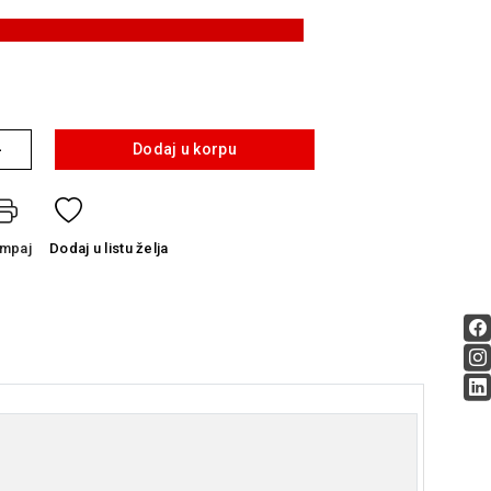
+
Dodaj u korpu
ampaj
Dodaj
u listu želja