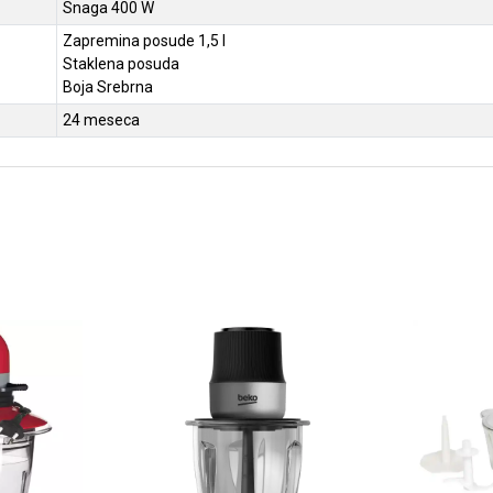
Snaga 400 W
Zapremina posude 1,5 l
Staklena posuda
Boja Srebrna
24 meseca