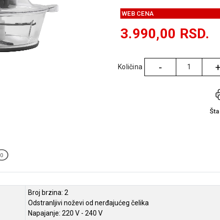
WEB CENA
3.990,00
RSD.
-
Količina
Količina
Št
0
Broj brzina: 2
Odstranljivi noževi od nerđajućeg čelika
Napajanje: 220 V - 240 V