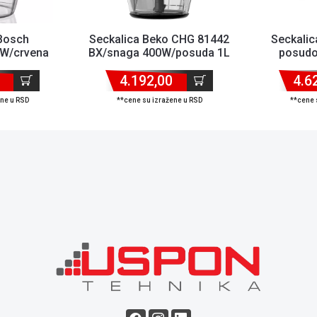
 Bosch
Seckalica Beko CHG 81442
Seckalic
W/crvena
BX/snaga 400W/posuda 1L
posudo
4.192,00
4.6
ene u RSD
**cene su izražene u RSD
**cene 