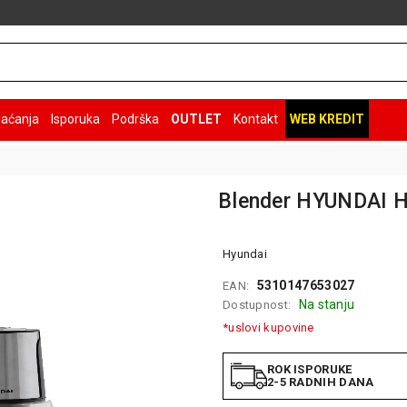
laćanja
Isporuka
Podrška
OUTLET
Kontakt
WEB KREDIT
Blender HYUNDAI 
Hyundai
5310147653027
EAN:
Na stanju
Dostupnost:
*uslovi kupovine
ROK ISPORUKE
2-5 RADNIH DANA