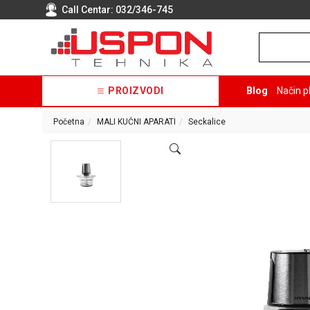
Call Centar:
032/346-745
PROIZVODI
Blog
Način p
Početna
MALI KUĆNI APARATI
Seckalice