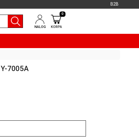
B2B
0
NALOG
KORPA
HY-7005A