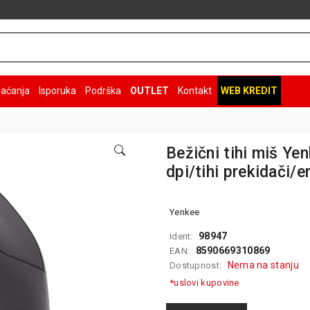
laćanja
Isporuka
Podrška
OUTLET
Kontakt
WEB KREDIT
Bežični tihi miš Y
dpi/tihi prekidači/
Yenkee
98947
Ident:
8590669310869
EAN:
Nema na stanju
Dostupnost:
*uslovi kupovine