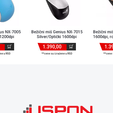
ius NX-7005
Bežični miš Genius NX-7015
Bežični mi
 1200dpi
Silver/Optički 1600dpi
1600dpi, r
1.390,00
1.3
ene u RSD
**cene su izražene u RSD
**cene 