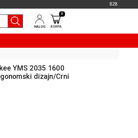
B2B
0
NALOG
KORPA
enkee YMS 2035 1600
ergonomski dizajn/Crni