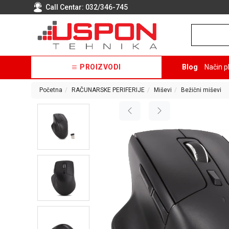
Call Centar:
032/346-745
PROIZVODI
Blog
Način p
Početna
RAČUNARSKE PERIFERIJE
Miševi
Bežični miševi