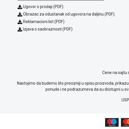
Ugovor o prodaji (PDF)
Obrazac za odustanak od ugovora na daljinu (PDF)
Reklamacioni list (PDF)
Izjava o saobraznosti (PDF)
Cene na sajtu 
Nastojimo da budemo što precizniji u opisu proizvoda, prikazu 
ponude i ne podrazumeva da su dostupni u sva
USP