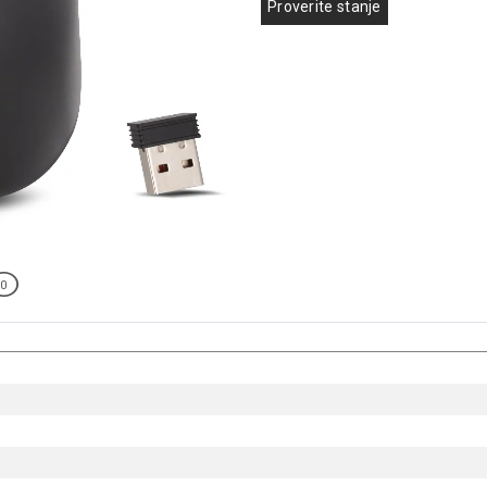
Proverite stanje
0