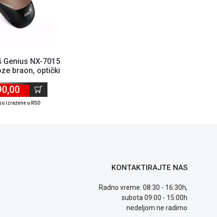
š Genius NX-7015
oze braon, optički
90,00
su izražene u RSD
KONTAKTIRAJTE NAS
Radno vreme: 08:30 - 16:30h,
subota 09:00 - 15:00h
nedeljom ne radimo