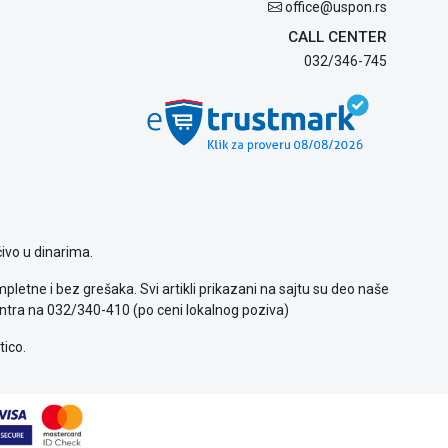
office@uspon.rs
CALL CENTER
032/346-745
ivo u dinarima.
letne i bez grešaka. Svi artikli prikazani na sajtu su deo naše
ntra na 032/340-410 (po ceni lokalnog poziva)
tico.