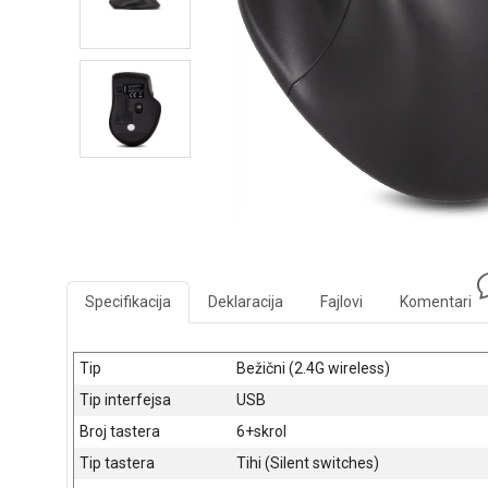
Specifikacija
Deklaracija
Fajlovi
Komentari
Tip
Bežični (2.4G wireless)
Tip interfejsa
USB
Broj tastera
6+skrol
Tip tastera
Tihi (Silent switches)