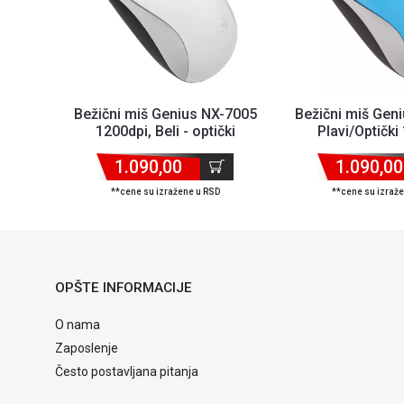
Bežični miš Genius NX-7005
Bežični miš Gen
1200dpi, Beli - optički
Plavi/Optički
1.090,00
1.090,00
**cene su izražene u RSD
**cene su izraž
OPŠTE INFORMACIJE
O nama
Zaposlenje
Često postavljana pitanja