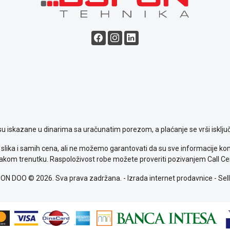
su iskazane u dinarima sa uračunatim porezom, a plaćanje se vrši isključ
slika i samih cena, ali ne možemo garantovati da su sve informacije komp
kom trenutku. Raspoloživost robe možete proveriti pozivanjem Call Ce
ON DOO © 2026. Sva prava zadržana. -
Izrada internet prodavnice
-
Sell