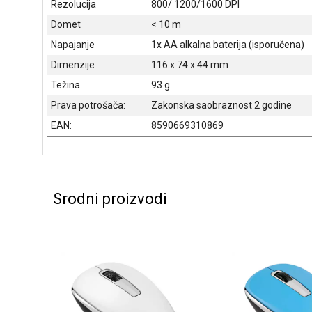
Rezolucija
800/ 1200/1600 DPI
Domet
< 10 m
Napajanje
1x AA alkalna baterija (isporučena)
Dimenzije
116 x 74 x 44 mm
Težina
93 g
Prava potrošača:
Zakonska saobraznost 2 godine
EAN:
8590669310869
Srodni proizvodi