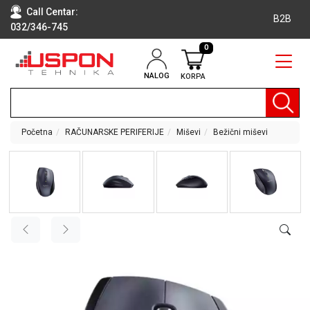
Call Centar:
B2B
032/346-745
0
NALOG
KORPA
RAČUNARI
BELA
TEHNIKA
Početna
RAČUNARSKE PERIFERIJE
Miševi
Bežični miševi
KLIME I
DODATNA
OPREMA
TV,
AUDIO,
VIDEO
LAPTOP I
TABLET
RAČUNARI