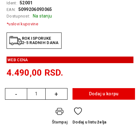
52001
Ident:
GAMING
5099206093065
EAN:
Na stanju
Dostupnost:
EELEKTRO
ZAŠTITA
*uslovi kupovine
SOLARNI
ROK ISPORUKE
SISTEMI
2-5 RADNIH DANA
MREŽNA
WEB CENA
OPREMA
4.490,00
RSD.
ŠTAMPAČI,
SKENERI I
FOTOKOPIRI
-
+
Dodaj u korpu
Količina
FOTOAPARATI
I KAMERE
GPS
Štampaj
Dodaj
u listu želja
NAVIGACIJE
VIDEO