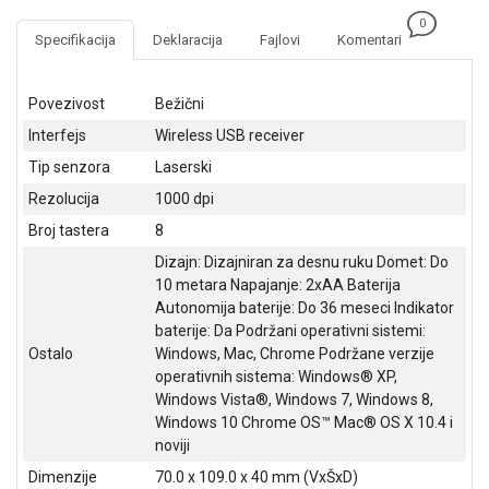
NADZOR I
0
SIGURNOSNA
Specifikacija
Deklaracija
Fajlovi
Komentari
OPREMA
SOFTWARE
Povezivost
Bežični
Interfejs
Wireless USB receiver
KABLOVI I
ADAPTERI
Tip senzora
Laserski
Rezolucija
1000 dpi
KANCELARIJSKI
MATERIJAL
Broj tastera
8
Dizajn: Dizajniran za desnu ruku Domet: Do
SVE
10 metara Napajanje: 2xAA Baterija
ZA
Autonomija baterije: Do 36 meseci Indikator
KUĆU
baterije: Da Podržani operativni sistemi:
Ostalo
Windows, Mac, Chrome Podržane verzije
ŠKOLSKI
operativnih sistema: Windows® XP,
PRIBOR
Windows Vista®, Windows 7, Windows 8,
Windows 10 Chrome OS™ Mac® OS X 10.4 i
BICIKLE
noviji
I
FITNES
Dimenzije
70.0 x 109.0 x 40 mm (VxŠxD)