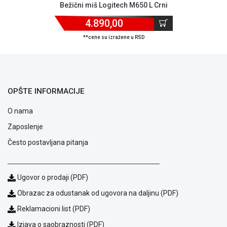
Bežični miš Logitech M650 L Crni
4.890,00
**cene su izražene u RSD
OPŠTE INFORMACIJE
O nama
Zaposlenje
Često postavljana pitanja
Blog
Način
Ugovor o prodaji (PDF)
plaćanja
Isporuka
Obrazac za odustanak od ugovora na daljinu (PDF)
Podrška
Reklamacioni list (PDF)
Opšti
uslovi
Izjava o saobraznosti (PDF)