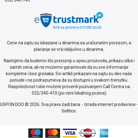
Cene na sajtu su iskazane u dinarima sa uračunatim porezom, a
plaćanje se vrši isključivo u dinarima.
Nastojimo da budemo što precizniji u opisu proizvoda, prikazu slika i
samih cena, ali ne možemo garantovati da su sve informacije
kompletne i bez grešaka. Svi artikli prikazani na sajtu su deo naše
ponude i ne podrazumeva da su dostupni u svakom trenutku.
Raspoloživost robe možete proveriti pozivanjem Call Centra na
032/340-410 (po ceni lokalnog poziva)
USPON DOO © 2026. Sva prava zadržana. -
Izrada internet prodavnice
-
Selltico.