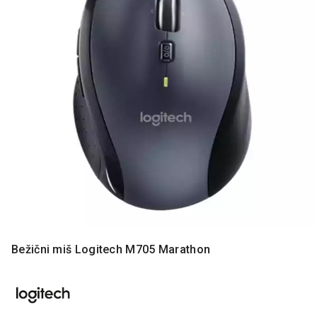
MONITORI
I
DODATNA
OPREMA
MOBILNI I
FIKSNI
TELEFONI
MALI
KUĆNI
APARATI
NEGA
LICA I
TELA
RAČUNARSKE
Bežični miš Logitech M705 Marathon
KOMPONENTE
RAČUNARSKE
PERIFERIJE