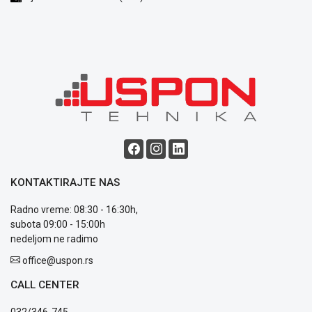
poslovanja
Saobraznost
i
reklamacije
Usluge
prijava
kvara
Politika
privatnosti
Politika
o
kolačićima
KONTAKTIRAJTE NAS
Provera
garancije
Radno vreme: 08:30 - 16:30h,
OUTLET
subota 09:00 - 15:00h
Kontakt
nedeljom ne radimo
WEB
KREDIT
office@uspon.rs
CALL CENTER
032/346-745