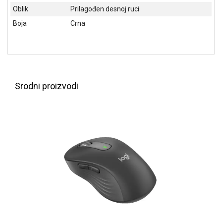
Oblik
Prilagođen desnoj ruci
ALAT I
BAŠTA
Boja
Crna
OUTLET
KRIPTO
IGRAČKE
Srodni proizvodi