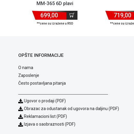
MM-365 6D plavi
699,00
719,00
**cene su izražene u RSD
**cene su izraž
OPŠTE INFORMACIJE
O nama
Zaposlenje
Često postavljana pitanja
Ugovor o prodaji (PDF)
Obrazac za odustanak od ugovora na daljinu (PDF)
Reklamacioni list (PDF)
Izjava o saobraznosti (PDF)