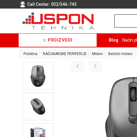
Call Centar:
032/346-745
PROIZVODI
Blog
Način p
Početna
RAČUNARSKE PERIFERIJE
Miševi
Bežični miševi