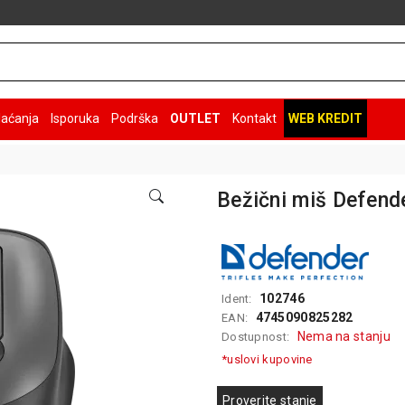
laćanja
Isporuka
Podrška
OUTLET
Kontakt
WEB KREDIT
Bežični miš Defend
102746
Ident:
4745090825282
EAN:
Nema na stanju
Dostupnost:
*uslovi kupovine
Proverite stanje