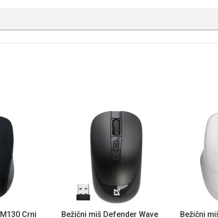
 M130 Crni
Bežični miš Defender Wave
Bežični m