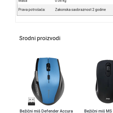
Masa
0.06 kg
Prava potrošača:
Zakonska saobraznost 2 godine
Srodni proizvodi
Bežični miš Defender Accura
Bežični miš MS