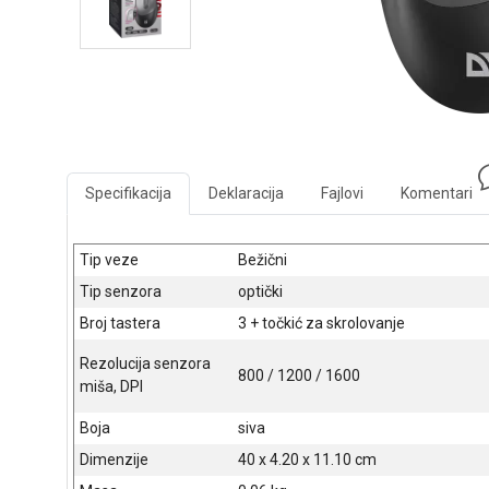
Specifikacija
Deklaracija
Fajlovi
Komentari
Tip veze
Bežični
Tip senzora
optički
Broj tastera
3 + točkić za skrolovanje
Rezolucija senzora
800 / 1200 / 1600
miša, DPI
Boja
siva
Dimenzije
40 x 4.20 x 11.10 cm