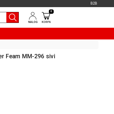
B2B
0
NALOG
KORPA
er Feam MM-296 sivi