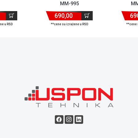
MM-995
MM
690,00
69
ene u RSD
**cene su izražene u RSD
**cene 