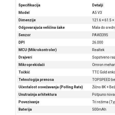
Specifikacija
Detalji
Model
A5 V3
Dimenzije
121.6 × 61.5 
Odgovarajuća veličina šake
Mala do sredn
Senzor
PAW3395
DPI
26.000
MCU (Mikrokontroler)
Realtek
Drajveri
Sopstveno razv
Mikroprekidači
Omron mehanič
Točkić
TTC Gold enko
Tehnologija prenosa
TOPSPEED bež
Učestalost osvežavanja (Polling Rate)
Žično 8K + Bež
Unutrašnja arhitektura
Potpuno nova
Povezivanje
Tri režima (Ty
Baterija
500mAh