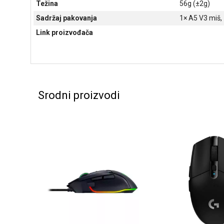
Težina
56g (±2g)
Sadržaj pakovanja
1× A5 V3 miš, 
Link proizvođača
Srodni proizvodi