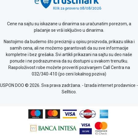
Cene na sajtu su iskazane u dinarima sa uračunatim porezom, a
plaćanje se vrši isključivo u dinarima.
Nastojimo da budemo što precizniji u opisu proizvoda, prikazu slika i
samih cena, ali ne možemo garantovati da su sve informacije
kompletne i bez grešaka. Svi artikli prikazani na sajtu su deo naše
ponude i ne podrazumeva da su dostupni u svakom trenutku.
Raspoloživost robe možete proveriti pozivanjem Call Centra na
032/340-410 (po ceni lokalnog poziva)
USPON DOO © 2026. Sva prava zadržana. -
Izrada internet prodavnice
-
Selltico.