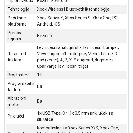
Tip proizvoda
Bežični kontroler
NADZOR I
SIGURNOSNA
Tehnologija
Xbox Wireless i Bluetooth® tehnologija
OPREMA
Podržane
Xbox Series X, Xbox Series S, Xbox One, PC,
platforme
Android, iOS
SOFTWARE
Prenos
Bežično
KABLOVI I
signala
ADAPTERI
Levi i desni analogni stik; levi i desni bumper;
Raspored
View dugme; Xbox dugme; Menu dugme; D-
KANCELARIJSKI
tastera
pad (krstić); A, B, X, Y dugmad; dugme za
MATERIJAL
uparivanje; levi i desni triger
SVE
Broj tastera
14
ZA
Programabilni
KUĆU
Da
tasteri
ŠKOLSKI
Vibracioni
Da
PRIBOR
motor
1x USB Type-C™, 1x 3.5 mm priključak za
BICIKLE
Priključci
slušalice
I
FITNES
Kompatibilno sa Xbox Series X/S, Xbox One,