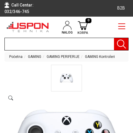
Call Centar:
B2B
032/346-745
0
NALOG
KORPA
RAČUNARI
BELA
TEHNIKA
Početna
GAMING
GAMING PERIFERIJE
GAMING Kontroleri
KLIME I
DODATNA
OPREMA
TV,
AUDIO,
VIDEO
LAPTOP I
TABLET
RAČUNARI