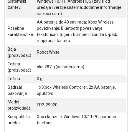
Sistemski
Windows 10/11, Android i iOS (zavisi od
ALAT I
zahtevi
uređaja i verzije sistema; dodatne informacije
BAŠTA
na xbox.com)
AA baterije do 40 sati rada; Xbox Wireless
OUTLET
Posebne
povezivanje; Bluetooth povezivanje;
karakteristike
teksturisani trigeri i bumperi; hibridni D-pad;
KRIPTO
mapiranje tastera
IGRAČKE
Boja
Robot White
(proizvođač)
Težina
oko 287 g (sa baterijama)
(proizvođač)
Težina
0 g
Sadržaj
1x Xbox Wireless Controller, 2x AA baterije,
pakovanja
uputstvo
Model
EP2-29920
proizvođača
Kompatibilni
Xbox konzole, Windows 10/11 PC, pametni
uređaji
telefoni