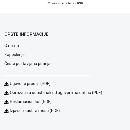
**cene su izražene u RSD
Blog
OPŠTE INFORMACIJE
Način
plaćanja
O nama
Isporuka
Zaposlenje
Podrška
Opšti
Često postavljana pitanja
uslovi
poslovanja
Saobraznost
Ugovor o prodaji (PDF)
i
reklamacije
Obrazac za odustanak od ugovora na daljinu (PDF)
Usluge
Reklamacioni list (PDF)
prijava
kvara
Izjava o saobraznosti (PDF)
Politika
privatnosti
Politika