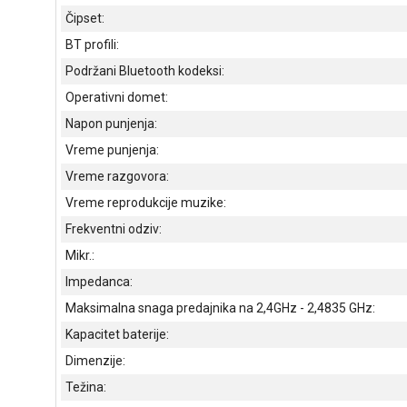
Čipset:
BT profili:
Podržani Bluetooth kodeksi:
Operativni domet:
Napon punjenja:
Vreme punjenja:
Vreme razgovora:
Vreme reprodukcije muzike:
Frekventni odziv:
Mikr.:
Impedanca:
Maksimalna snaga predajnika na 2,4GHz - 2,4835 GHz:
Kapacitet baterije:
Dimenzije:
Težina: