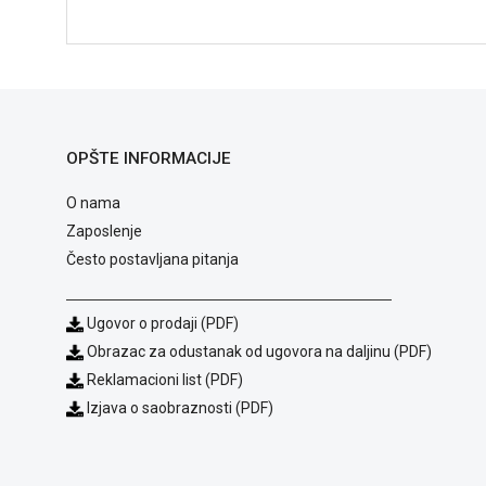
OPŠTE INFORMACIJE
O nama
Zaposlenje
Često postavljana pitanja
Ugovor o prodaji (PDF)
Obrazac za odustanak od ugovora na daljinu (PDF)
Reklamacioni list (PDF)
Izjava o saobraznosti (PDF)