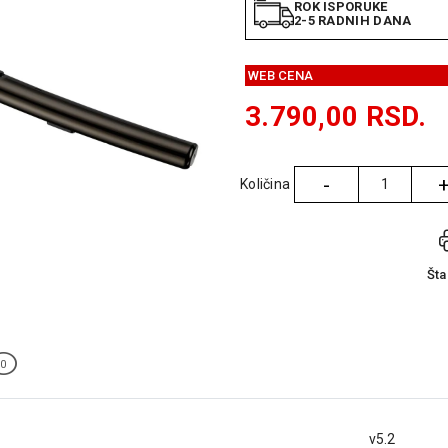
ROK ISPORUKE
2-5 RADNIH DANA
WEB CENA
3.790,00
RSD.
-
Količina
Količina
Št
0
v5.2