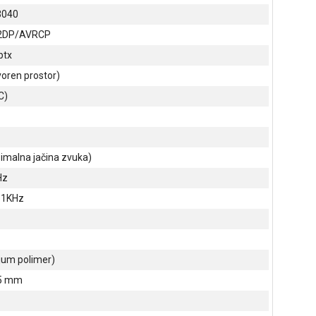
3040
2DP/AVRCP
ptx
oren prostor)
C)
imalna jačina zvuka)
Hz
@1KHz
jum polimer)
25 mm