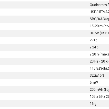
Qualcomm 
HSP/HFP/A
SBC/AAC/a
15-20 m (otv
DC 5V (USB 
2-3 č
≤ 24 č
≤ 20 h (maks
20 Hz - 20 k
113.8±3db
32Ω±15%
5mW
200mAh (liti
105 x 59 x 
16 g