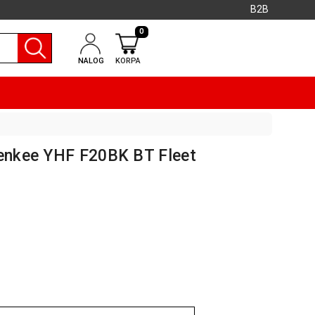
B2B
0
NALOG
KORPA
Yenkee YHF F20BK BT Fleet