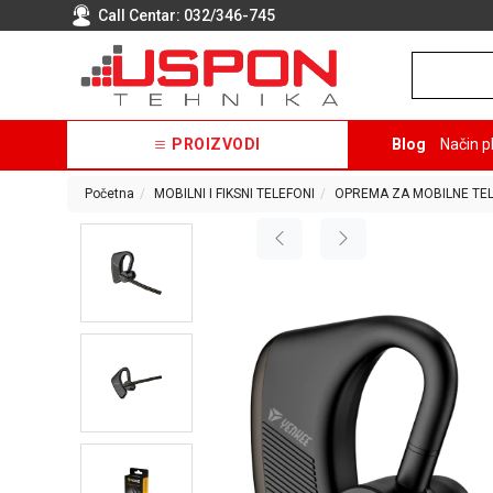
Call Centar:
032/346-745
PROIZVODI
Blog
Način p
Početna
MOBILNI I FIKSNI TELEFONI
OPREMA ZA MOBILNE TE