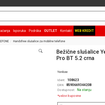
laćanja
Isporuka
Podrška
OUTLET
Kontakt
WEB KREDIT
LEFONE
Handsfree slušalice za mobilne telefone
Bežične slušalice 
Pro BT 5.2 crna
Yenkee
108623
Ident:
8590669344208
EAN:
Na stanju
Dostupnost:
*uslovi kupovine