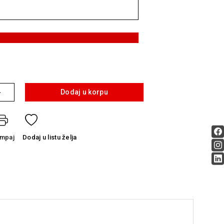
+
Dodaj u korpu
ampaj
Dodaj
u listu želja