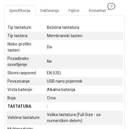
NADZOR I
0
SIGURNOSNA
Specifikacija
Deklaracija
Fajlovi
Komentari
OPREMA
SOFTWARE
Tip tastature:
Bežična tastatura
Tip tastera:
Membranski tasteri
KABLOVI I
ADAPTERI
Nisko-profilni
Da
tasteri:
KANCELARIJSKI
Pozadinsko
MATERIJAL
Ne
osvetljenje:
SVE
Slovni raspored:
EN (US)
ZA
Povezivanje:
USB nano prijemnik
KUĆU
Vrsta baterije:
Alkalna baterija
ŠKOLSKI
Boja:
Crna
PRIBOR
TASTATURA
:
:
BICIKLE
Velika tastatura (Full Size - sa
Veličina tastature:
I
numeričkim delom)
FITNES
Multimedijalni