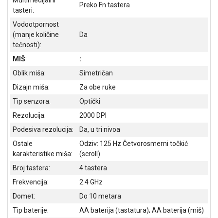
Preko Fn tastera
ALAT I
tasteri:
BAŠTA
Vodootpornost
(manje količine
Da
OUTLET
tečnosti):
KRIPTO
MIŠ
:
:
Oblik miša:
Simetričan
IGRAČKE
Dizajn miša:
Za obe ruke
Tip senzora:
Optički
Rezolucija:
2000 DPI
Podesiva rezolucija:
Da, u tri nivoa
Ostale
Odziv: 125 Hz Četvorosmerni točkić
karakteristike miša:
(scroll)
Broj tastera:
4 tastera
Frekvencija:
2.4 GHz
Domet:
Do 10 metara
Tip baterije:
AA baterija (tastatura); AA baterija (miš)