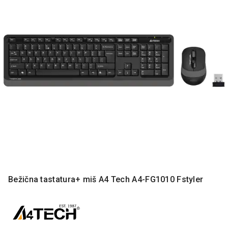
MONITORI
I
DODATNA
OPREMA
MOBILNI I
FIKSNI
TELEFONI
MALI
KUĆNI
APARATI
NEGA
LICA I
TELA
RAČUNARSKE
Bežična tastatura+ miš A4 Tech A4-FG1010 Fstyler
KOMPONENTE
RAČUNARSKE
PERIFERIJE