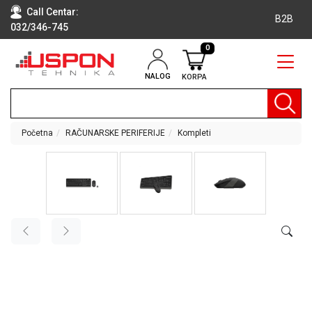
Call Centar:
B2B
032/346-745
0
NALOG
KORPA
RAČUNARI
BELA
TEHNIKA
Početna
RAČUNARSKE PERIFERIJE
Kompleti
KLIME I
DODATNA
OPREMA
TV,
AUDIO,
VIDEO
LAPTOP I
TABLET
RAČUNARI