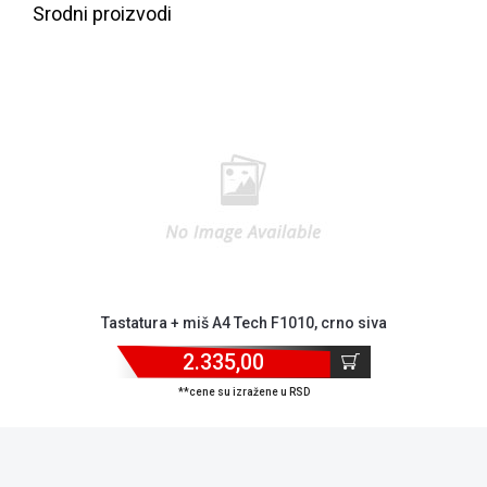
Srodni proizvodi
Blog
Tastatura + miš A4 Tech F1010, crno siva
Način
plaćanja
2.335,00
Isporuka
**cene su izražene u RSD
Podrška
Opšti
uslovi
poslovanja