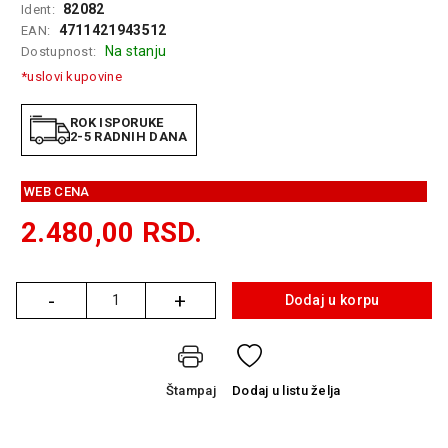
82082
Ident:
GAMING
4711421943512
EAN:
Na stanju
Dostupnost:
EELEKTRO
ZAŠTITA
*uslovi kupovine
SOLARNI
ROK ISPORUKE
SISTEMI
2-5 RADNIH DANA
MREŽNA
WEB CENA
OPREMA
2.480,00
RSD.
ŠTAMPAČI,
SKENERI I
FOTOKOPIRI
-
+
Dodaj u korpu
Količina
FOTOAPARATI
I KAMERE
GPS
Štampaj
Dodaj
u listu želja
NAVIGACIJE
VIDEO