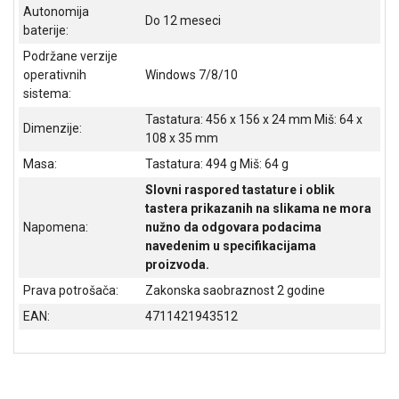
Autonomija
Do 12 meseci
baterije:
Podržane verzije
operativnih
Windows 7/8/10
sistema:
Tastatura: 456 x 156 x 24 mm Miš: 64 x
Dimenzije:
108 x 35 mm
Masa:
Tastatura: 494 g Miš: 64 g
Slovni raspored tastature i oblik
tastera prikazanih na slikama ne mora
Napomena:
nužno da odgovara podacima
navedenim u specifikacijama
proizvoda.
Prava potrošača:
Zakonska saobraznost 2 godine
EAN:
4711421943512