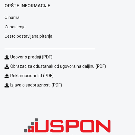
Saobraznost
OPŠTE INFORMACIJE
i
reklamacije
O nama
Usluge
prijava
Zaposlenje
kvara
Često postavljana pitanja
Politika
privatnosti
Politika
Ugovor o prodaji (PDF)
o
kolačićima
Obrazac za odustanak od ugovora na daljinu (PDF)
Provera
Reklamacioni list (PDF)
garancije
OUTLET
Izjava o saobraznosti (PDF)
Kontakt
WEB
KREDIT