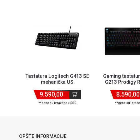
Tastatura Logitech G413 SE
Gaming tastatur
mehanička US
G213 Prodigy 
Control/Spill
9.590,00
8.590,00
**cene su izražene u RSD
**cene su izraž
OPŠTE INFORMACIJE