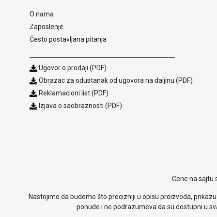
O nama
Zaposlenje
Često postavljana pitanja
Ugovor o prodaji (PDF)
Obrazac za odustanak od ugovora na daljinu (PDF)
Reklamacioni list (PDF)
Izjava o saobraznosti (PDF)
Cene na sajtu 
Nastojimo da budemo što precizniji u opisu proizvoda, prikazu 
ponude i ne podrazumeva da su dostupni u sva