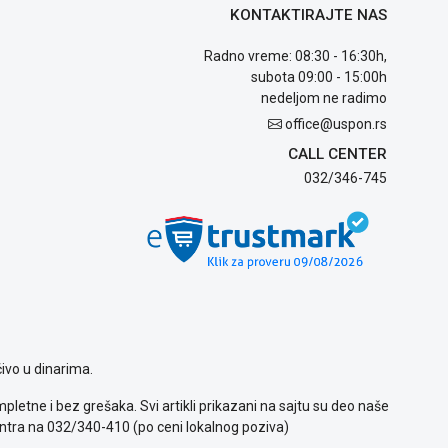
KONTAKTIRAJTE NAS
Radno vreme: 08:30 - 16:30h,
subota 09:00 - 15:00h
nedeljom ne radimo
office@uspon.rs
CALL CENTER
032/346-745
ivo u dinarima.
letne i bez grešaka. Svi artikli prikazani na sajtu su deo naše
ntra na 032/340-410 (po ceni lokalnog poziva)