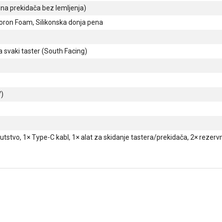
a prekidača bez lemljenja)
ron Foam, Silikonska donja pena
svaki taster (South Facing)
V)
stvo, 1× Type-C kabl, 1× alat za skidanje tastera/prekidača, 2× rezervn