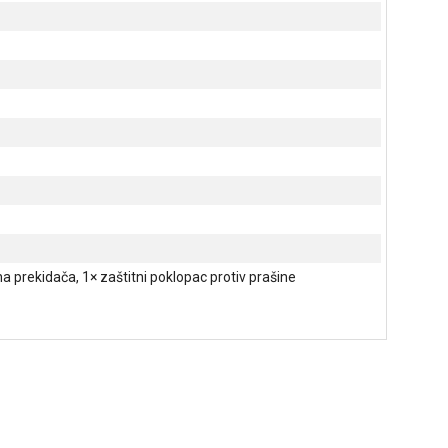
a prekidača, 1× zaštitni poklopac protiv prašine