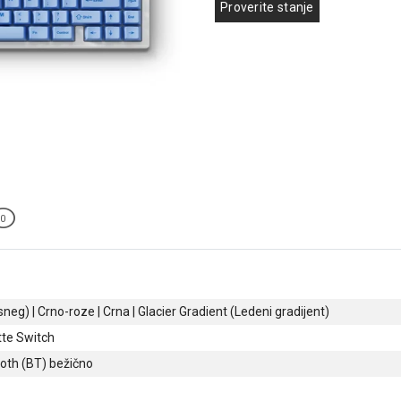
Proverite stanje
0
sneg) | Crno-roze | Crna | Glacier Gradient (Ledeni gradijent)
tte Switch
ooth (BT) bežično