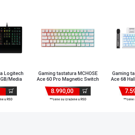
a Logitech
Gaming tastatura MCHOSE
Gaming t
RGB/Media
Ace 60 Pro Magnetic Switch
Ace 68 Hal
 Resi...
White
Switc
8.990,00
7.5
ene u RSD
**cene su izražene u RSD
**cene 