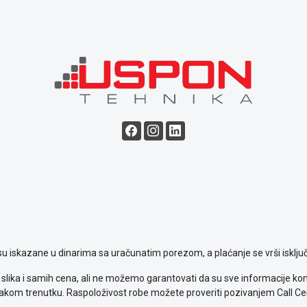
su iskazane u dinarima sa uračunatim porezom, a plaćanje se vrši isključ
slika i samih cena, ali ne možemo garantovati da su sve informacije komp
kom trenutku. Raspoloživost robe možete proveriti pozivanjem Call Ce