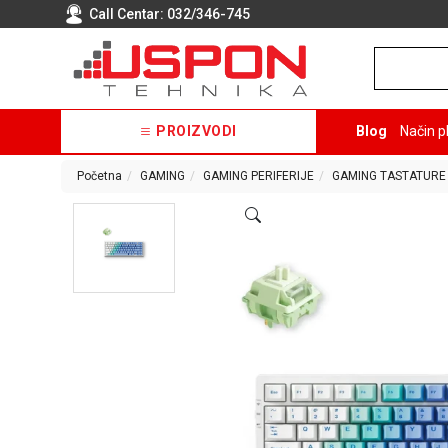
Call Centar:
032/346-745
PROIZVODI
Blog
Način p
Početna
GAMING
GAMING PERIFERIJE
GAMING TASTATURE