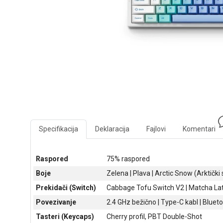
Specifikacija
Deklaracija
Fajlovi
Komentari
Raspored
75% raspored
Boje
Zelena | Plava | Arctic Snow (Arktički 
Prekidači (Switch)
Cabbage Tofu Switch V2 | Matcha La
Povezivanje
2.4 GHz bežično | Type-C kabl | Bluet
Tasteri (Keycaps)
Cherry profil, PBT Double-Shot