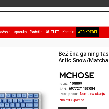
laćanja
Isporuka
Podrška
OUTLET
Kontakt
WEB KREDIT
Bežična gaming ta
Artic Snow/Matcha 
108809
Ident:
6977271153084
EAN:
Nema na stanju
Dostupnost:
*uslovi kupovine