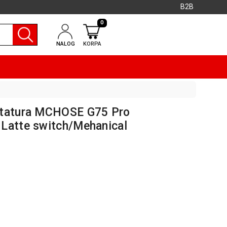
B2B
0
NALOG
KORPA
statura MCHOSE G75 Pro
Latte switch/Mehanical