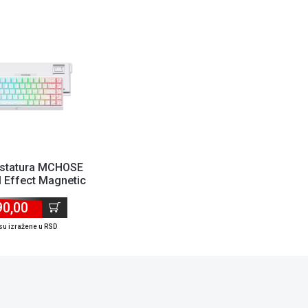
astatura MCHOSE
l Effect Magnetic
h white to...
90,00
su izražene u RSD