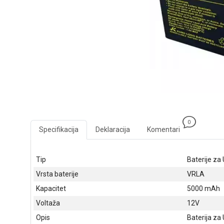
0
Specifikacija
Deklaracija
Komentari
Tip
Baterije za
Vrsta baterije
VRLA
Kapacitet
5000 mAh
Voltaža
12V
Opis
Baterija za