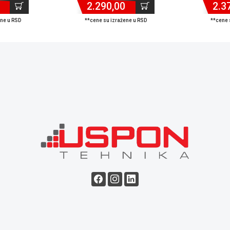
2.290,00
2.3
ene u RSD
**cene su izražene u RSD
**cene 