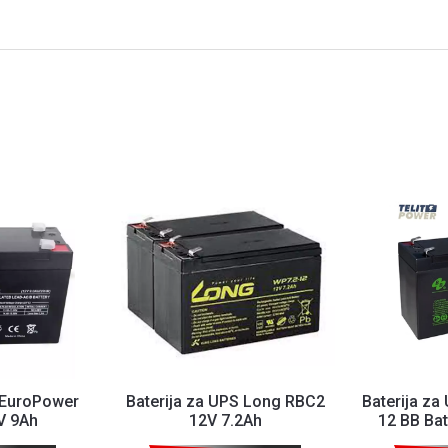
 EuroPower
Baterija za UPS Long RBC2
Baterija za
V 9Ah
12V 7.2Ah
12 BB Bat