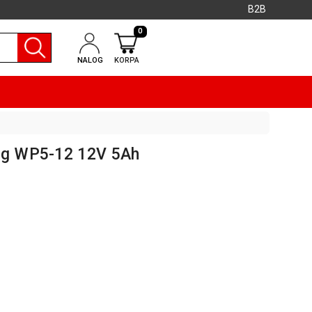
B2B
0
NALOG
KORPA
ong WP5-12 12V 5Ah