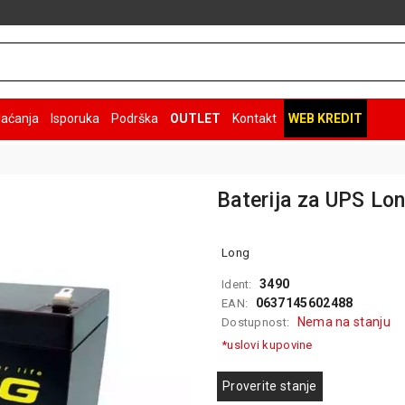
laćanja
Isporuka
Podrška
OUTLET
Kontakt
WEB KREDIT
Baterija za UPS L
Long
3490
Ident:
0637145602488
EAN:
Nema na stanju
Dostupnost:
*uslovi kupovine
Proverite stanje