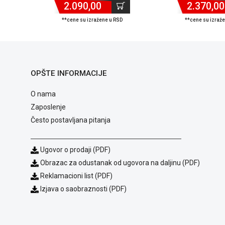
2.090,00
2.370,00
**cene su izražene u RSD
**cene su izraž
OPŠTE INFORMACIJE
O nama
Zaposlenje
Često postavljana pitanja
Ugovor o prodaji (PDF)
Obrazac za odustanak od ugovora na daljinu (PDF)
Reklamacioni list (PDF)
Izjava o saobraznosti (PDF)