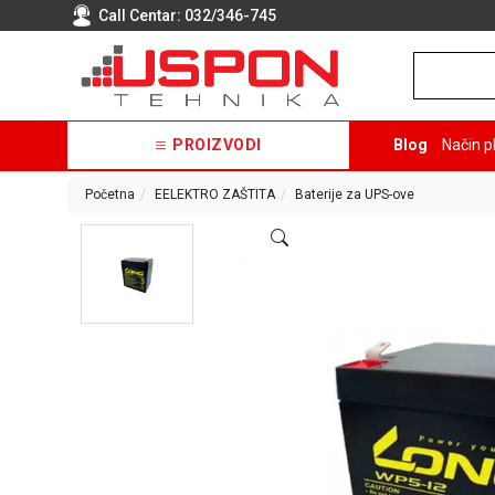
Call Centar:
032/346-745
PROIZVODI
Blog
Način p
Početna
EELEKTRO ZAŠTITA
Baterije za UPS-ove