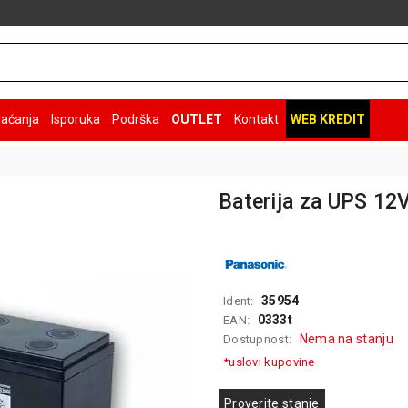
laćanja
Isporuka
Podrška
OUTLET
Kontakt
WEB KREDIT
Baterija za UPS 12
35954
Ident:
0333t
EAN:
Nema na stanju
Dostupnost:
*uslovi kupovine
Proverite stanje