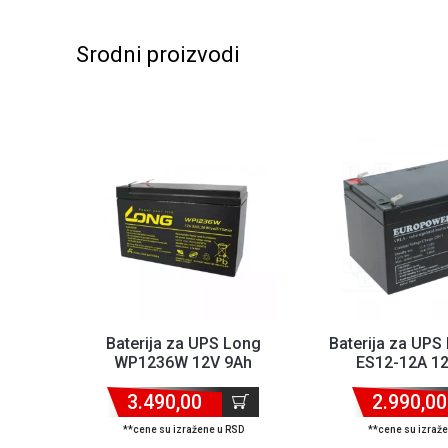
Srodni proizvodi
Baterija za UPS Long
Baterija za UPS
WP1236W 12V 9Ah
ES12-12A 1
3.490,00
2.990,00
**cene su izražene u RSD
**cene su izraž