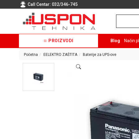
Call Centar:
032/346-745
PROIZVODI
Blog
Način p
Početna
EELEKTRO ZAŠTITA
Baterije za UPS-ove