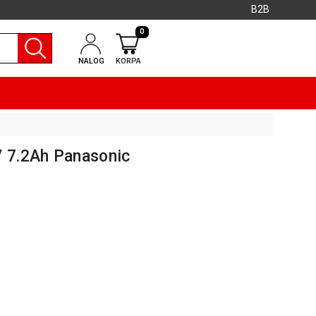
B2B
0
NALOG
KORPA
V 7.2Ah Panasonic