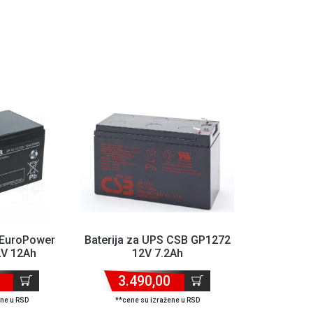
 EuroPower
Baterija za UPS CSB GP1272
2V 12Ah
12V 7.2Ah
3.490,00
ene u RSD
**cene su izražene u RSD