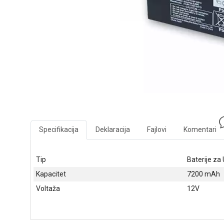
Specifikacija
Deklaracija
Fajlovi
Komentari
Tip
Baterije za
Kapacitet
7200 mAh
Voltaža
12V