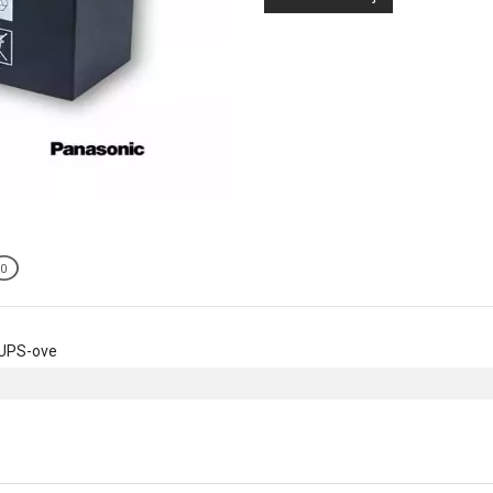
0
 UPS-ove