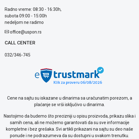
Isporuka
Radno vreme: 08:30 - 16:30h,
Podrška
subota 09:00 - 15:00h
Opšti
nedeljom ne radimo
uslovi
office@uspon.rs
poslovanja
Saobraznost
CALL CENTER
i
reklamacije
032/346-745
Usluge
prijava
kvara
Politika
privatnosti
Politika
o
Cene na sajtu su iskazane u dinarima sa uračunatim porezom, a
kolačićima
plaćanje se vrši isključivo u dinarima.
Provera
Nastojimo da budemo što precizniji u opisu proizvoda, prikazu slika i
garancije
samih cena, ali ne možemo garantovati da su sve informacije
OUTLET
kompletne i bez grešaka. Svi artikli prikazani na sajtu su deo naše
Kontakt
ponude i ne podrazumeva da su dostupni u svakom trenutku.
WEB