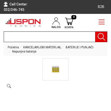
Call Centar:
B2B
032/346-745
0
NALOG
KORPA
RAČUNARI
BELA
TEHNIKA
Početna
KANCELARIJSKI MATERIJAL
BATERIJE I PUNJAČI
Nepunjive baterije
KLIME I
DODATNA
OPREMA
TV,
AUDIO,
VIDEO
LAPTOP I
TABLET
RAČUNARI