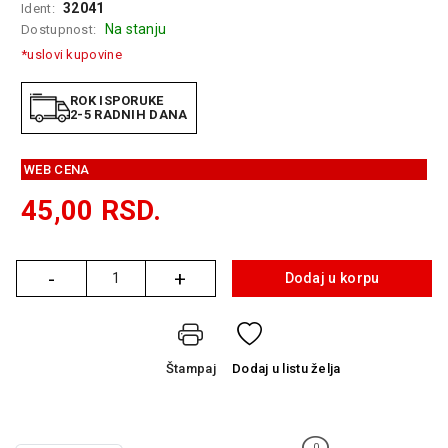
32041
Ident:
GAMING
Na stanju
Dostupnost:
*uslovi kupovine
EELEKTRO
ZAŠTITA
ROK ISPORUKE
2-5 RADNIH DANA
SOLARNI
SISTEMI
WEB CENA
MREŽNA
OPREMA
45,00
RSD.
ŠTAMPAČI,
SKENERI I
-
+
FOTOKOPIRI
Dodaj u korpu
Količina
FOTOAPARATI
I KAMERE
Štampaj
Dodaj
u listu želja
GPS
NAVIGACIJE
VIDEO
0