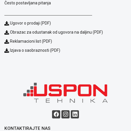
Često postavljana pitanja
ALAT I
BAŠTA
Ugovor o prodaji (PDF)
OUTLET
Obrazac za odustanak od ugovora na daljinu (PDF)
KRIPTO
Reklamacioni list (PDF)
IGRAČKE
Izjava o saobraznosti (PDF)
Blog
Način
KONTAKTIRAJTE NAS
plaćanja