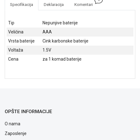
NADZOR I
Specifikacija
Deklaracija
Komentari
SIGURNOSNA
OPREMA
Tip
Nepunjive baterije
SOFTWARE
Veličina
AAA
KABLOVI I
Vrsta baterije
Cink karbonske baterije
ADAPTERI
Voltaža
1.5V
KANCELARIJSKI
Cena
za 1 komad baterije
MATERIJAL
SVE
ZA
KUĆU
ŠKOLSKI
PRIBOR
OPŠTE INFORMACIJE
BICIKLE
O nama
I
Zaposlenje
FITNES