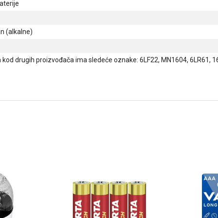
aterije
 (alkalne)
a kod drugih proizvođača ima sledeće oznake: 6LF22, MN1604, 6LR61, 16