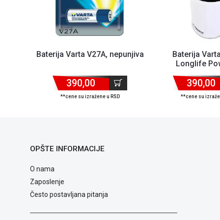
Baterija Varta V27A, nepunjiva
Baterija Vart
Longlife Po
390,00
390,00
**cene su izražene u RSD
**cene su izraž
OPŠTE INFORMACIJE
O nama
Zaposlenje
Često postavljana pitanja