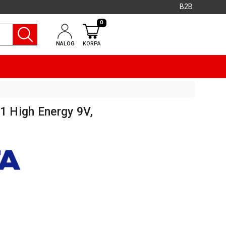
B2B
0
NALOG
KORPA
1 High Energy 9V,