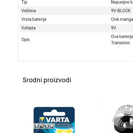
Tip
Nepunjive b
Veličina
9V-BLOCK
Vrsta baterije
Cink mangan
Voltaža
9V
Ova baterij
Opis
Transistor.
Srodni proizvodi