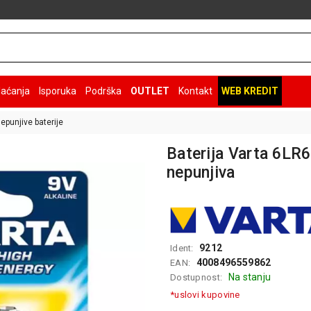
laćanja
Isporuka
Podrška
OUTLET
Kontakt
WEB KREDIT
epunjive baterije
Baterija Varta 6LR6
nepunjiva
9212
Ident:
4008496559862
EAN:
Na stanju
Dostupnost:
*uslovi kupovine