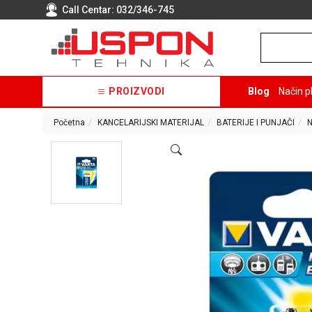
Call Centar:
032/346-745
PROIZVODI
Blog
Način p
Početna
KANCELARIJSKI MATERIJAL
BATERIJE I PUNJAČI
N