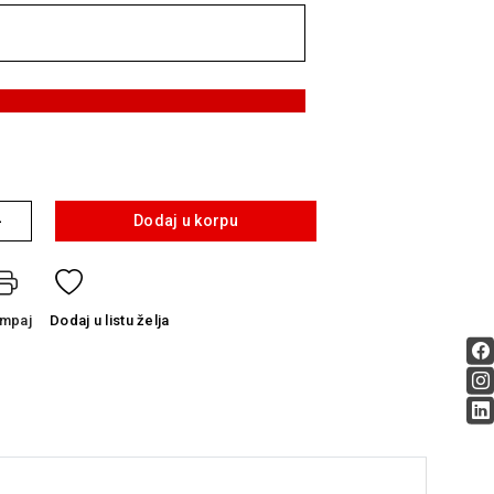
+
Dodaj u korpu
ampaj
Dodaj
u listu želja