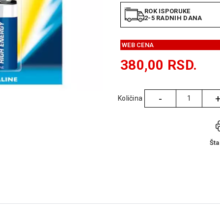
ROK ISPORUKE
2-5 RADNIH DANA
WEB CENA
380,00
RSD.
-
Količina
Količina
Št