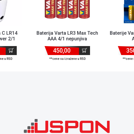
a C LR14
Baterija Varta LR3 Max Tech
Baterije V
wer 2/1
AAA 4/1 nepunjiva
450,00
35
ene u RSD
**cene su izražene u RSD
**cene 