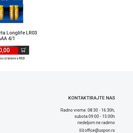
arta Longlife LR03
AAA 4/1
0,00
su izražene u RSD
KONTAKTIRAJTE NAS
Radno vreme: 08:30 - 16:30h,
subota 09:00 - 15:00h
nedeljom ne radimo
office@uspon.rs