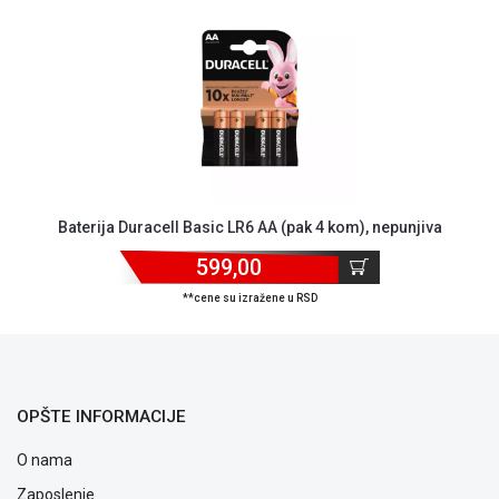
NADZOR I
SIGURNOSNA
OPREMA
SOFTWARE
KABLOVI I
ADAPTERI
KANCELARIJSKI
Baterija Duracell Basic LR6 AA (pak 4 kom), nepunjiva
MATERIJAL
599,00
SVE
ZA
**cene su izražene u RSD
KUĆU
ŠKOLSKI
PRIBOR
OPŠTE INFORMACIJE
BICIKLE
I
O nama
FITNES
Zaposlenje