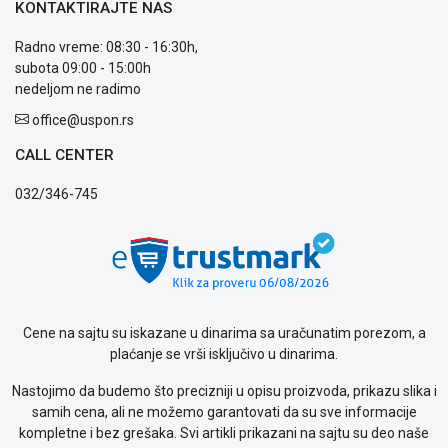
KONTAKTIRAJTE NAS
Način
plaćanja
Radno vreme: 08:30 - 16:30h,
Isporuka
subota 09:00 - 15:00h
Podrška
nedeljom ne radimo
Opšti
office@uspon.rs
uslovi
poslovanja
CALL CENTER
Saobraznost
i
032/346-745
reklamacije
Usluge
prijava
kvara
Politika
privatnosti
Cene na sajtu su iskazane u dinarima sa uračunatim porezom, a
Politika
plaćanje se vrši isključivo u dinarima.
o
kolačićima
Nastojimo da budemo što precizniji u opisu proizvoda, prikazu slika i
Provera
samih cena, ali ne možemo garantovati da su sve informacije
garancije
kompletne i bez grešaka. Svi artikli prikazani na sajtu su deo naše
OUTLET