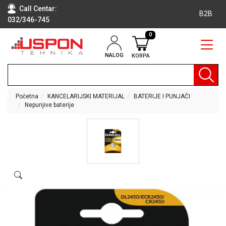
Call Centar:
B2B
032/346-745
0
NALOG
KORPA
RAČUNARI
BELA
TEHNIKA
Početna
KANCELARIJSKI MATERIJAL
BATERIJE I PUNJAČI
Nepunjive baterije
KLIME I
DODATNA
OPREMA
TV,
AUDIO,
VIDEO
LAPTOP I
TABLET
RAČUNARI