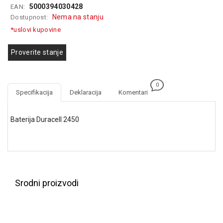
5000394030428
EAN:
GAMING
Nema na stanju
Dostupnost:
EELEKTRO
*uslovi kupovine
ZAŠTITA
Proverite stanje
SOLARNI
SISTEMI
0
MREŽNA
Specifikacija
Deklaracija
Komentari
OPREMA
ŠTAMPAČI,
Baterija Duracell 2450
SKENERI I
FOTOKOPIRI
FOTOAPARATI
I KAMERE
Srodni proizvodi
GPS
NAVIGACIJE
VIDEO