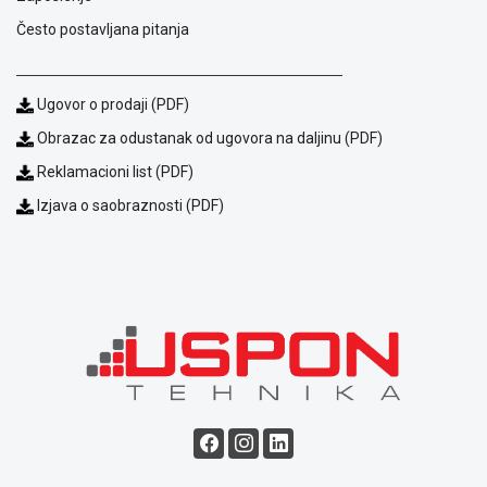
ALAT I
Često postavljana pitanja
BAŠTA
OUTLET
Ugovor o prodaji (PDF)
KRIPTO
Obrazac za odustanak od ugovora na daljinu (PDF)
Reklamacioni list (PDF)
IGRAČKE
Izjava o saobraznosti (PDF)
Blog