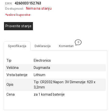
4260033152763
EAN:
GAMING
Nema na stanju
Dostupnost:
EELEKTRO
*uslovi kupovine
ZAŠTITA
Proverite stanje
SOLARNI
SISTEMI
0
MREŽNA
Specifikacija
Deklaracija
Komentari
OPREMA
ŠTAMPAČI,
Tip
Electronics
SKENERI I
Veličina
Dugmasta
FOTOKOPIRI
Vrsta baterije
Lithium
FOTOAPARATI
Tip: CR2032 Napon: 3V Dimenzije: fi20 x
I KAMERE
Opis
3,2mm
GPS
Cena
za 1 komad baterije
NAVIGACIJE
VIDEO