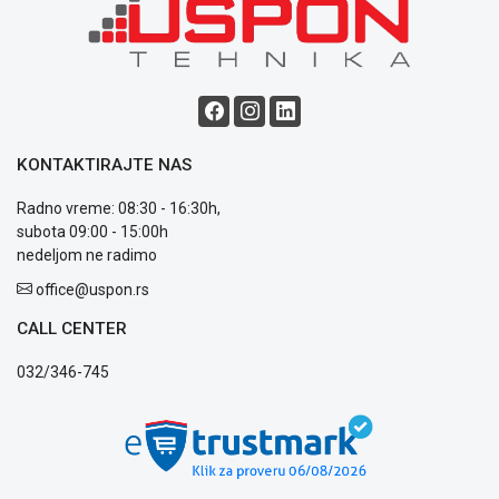
Blog
Način
plaćanja
Isporuka
Podrška
Opšti
KONTAKTIRAJTE NAS
uslovi
poslovanja
Radno vreme: 08:30 - 16:30h,
Saobraznost
subota 09:00 - 15:00h
i
nedeljom ne radimo
reklamacije
office@uspon.rs
Usluge
prijava
CALL CENTER
kvara
Politika
032/346-745
privatnosti
Politika
o
kolačićima
Provera