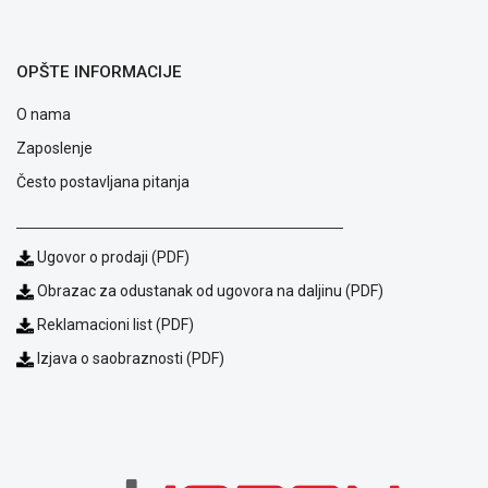
ALAT I
BAŠTA
OPŠTE INFORMACIJE
OUTLET
O nama
KRIPTO
Zaposlenje
IGRAČKE
Često postavljana pitanja
Ugovor o prodaji (PDF)
Obrazac za odustanak od ugovora na daljinu (PDF)
Reklamacioni list (PDF)
Izjava o saobraznosti (PDF)