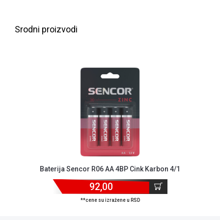
NADZOR I
SIGURNOSNA
OPREMA
Srodni proizvodi
SOFTWARE
KABLOVI I
ADAPTERI
KANCELARIJSKI
MATERIJAL
SVE
ZA
KUĆU
ŠKOLSKI
Baterija Sencor R06 AA 4BP Cink Karbon 4/1
PRIBOR
92,00
BICIKLE
I
**cene su izražene u RSD
FITNES