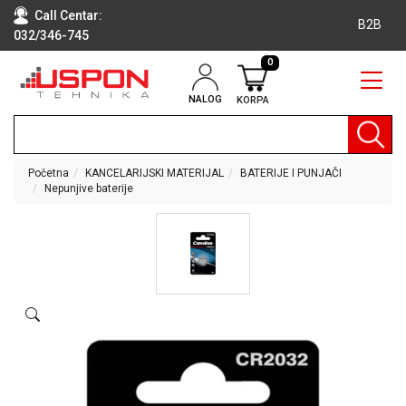
Call Centar:
B2B
032/346-745
0
NALOG
KORPA
RAČUNARI
BELA
TEHNIKA
Početna
KANCELARIJSKI MATERIJAL
BATERIJE I PUNJAČI
Nepunjive baterije
KLIME I
DODATNA
OPREMA
TV,
AUDIO,
VIDEO
LAPTOP I
TABLET
RAČUNARI