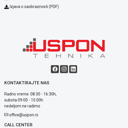
Izjava o saobraznosti (PDF)
Blog
Način
plaćanja
Isporuka
Podrška
Opšti
uslovi
KONTAKTIRAJTE NAS
poslovanja
Saobraznost
Radno vreme: 08:30 - 16:30h,
i
subota 09:00 - 15:00h
reklamacije
nedeljom ne radimo
Usluge
prijava
office@uspon.rs
kvara
CALL CENTER
Politika