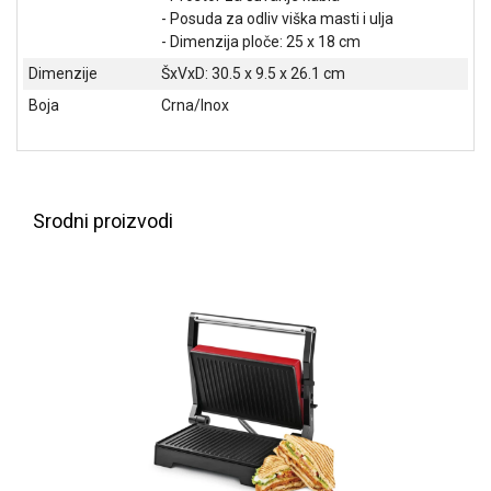
NADZOR I
- Posuda za odliv viška masti i ulja
SIGURNOSNA
- Dimenzija ploče: 25 x 18 cm
OPREMA
Dimenzije
ŠxVxD: 30.5 x 9.5 x 26.1 cm
SOFTWARE
Boja
Crna/Inox
KABLOVI I
ADAPTERI
KANCELARIJSKI
Srodni proizvodi
MATERIJAL
SVE
ZA
KUĆU
ŠKOLSKI
PRIBOR
BICIKLE
I
FITNES