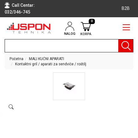
Call Centar:
B2B
032/346-745
0
NALOG
KORPA
RAČUNARI
BELA
TEHNIKA
Početna
MALI KUĆNI APARATI
Kontaktni gril / aparati za sendviče / roštilj
KLIME I
DODATNA
OPREMA
TV,
AUDIO,
VIDEO
LAPTOP I
TABLET
RAČUNARI