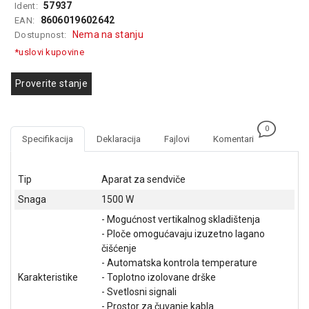
57937
Ident:
GAMING
8606019602642
EAN:
Nema na stanju
Dostupnost:
EELEKTRO
*uslovi kupovine
ZAŠTITA
SOLARNI
Proverite stanje
SISTEMI
MREŽNA
0
OPREMA
Specifikacija
Deklaracija
Fajlovi
Komentari
ŠTAMPAČI,
SKENERI I
Tip
Aparat za sendviče
FOTOKOPIRI
Snaga
1500 W
FOTOAPARATI
- Mogućnost vertikalnog skladištenja
I KAMERE
- Ploče omogućavaju izuzetno lagano
čišćenje
GPS
- Automatska kontrola temperature
NAVIGACIJE
Karakteristike
- Toplotno izolovane drške
- Svetlosni signali
VIDEO
- Prostor za čuvanje kabla