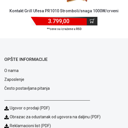
ALAT I
Kontakt Grill Ufesa PR1010 Stromboli/snaga 1000W/crveni
BAŠTA
3.799,00
OUTLET
**cene su izražene u RSD
KRIPTO
IGRAČKE
OPŠTE INFORMACIJE
O nama
Zaposlenje
Često postavljana pitanja
Ugovor o prodaji (PDF)
Obrazac za odustanak od ugovora na daljinu (PDF)
Reklamacioni list (PDF)