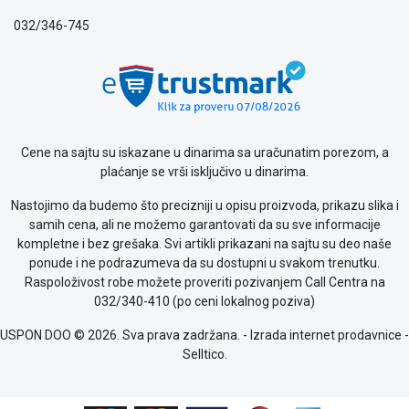
privatnosti
032/346-745
Politika
o
kolačićima
Provera
garancije
OUTLET
Kontakt
Cene na sajtu su iskazane u dinarima sa uračunatim porezom, a
WEB
plaćanje se vrši isključivo u dinarima.
KREDIT
Nastojimo da budemo što precizniji u opisu proizvoda, prikazu slika i
samih cena, ali ne možemo garantovati da su sve informacije
kompletne i bez grešaka. Svi artikli prikazani na sajtu su deo naše
ponude i ne podrazumeva da su dostupni u svakom trenutku.
Raspoloživost robe možete proveriti pozivanjem Call Centra na
032/340-410 (po ceni lokalnog poziva)
USPON DOO © 2026. Sva prava zadržana. -
Izrada internet prodavnice
-
Selltico.