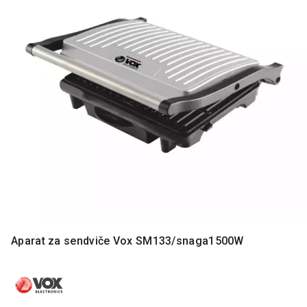
MONITORI
I
DODATNA
OPREMA
MOBILNI I
FIKSNI
TELEFONI
MALI
KUĆNI
APARATI
NEGA
LICA I
TELA
RAČUNARSKE
Aparat za sendviče Vox SM133/snaga1500W
KOMPONENTE
RAČUNARSKE
PERIFERIJE