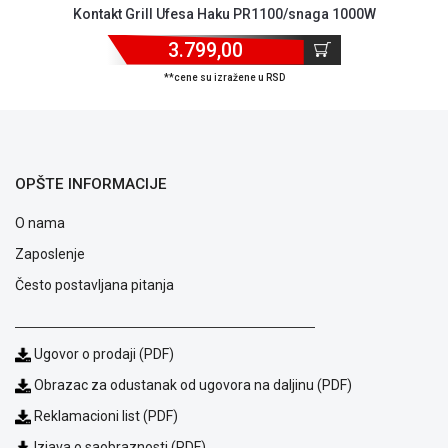
Kontakt Grill Ufesa Haku PR1100/snaga 1000W
ALAT I
BAŠTA
3.799,00
**cene su izražene u RSD
OUTLET
KRIPTO
IGRAČKE
OPŠTE INFORMACIJE
O nama
Zaposlenje
Često postavljana pitanja
Ugovor o prodaji (PDF)
Obrazac za odustanak od ugovora na daljinu (PDF)
Reklamacioni list (PDF)
Izjava o saobraznosti (PDF)