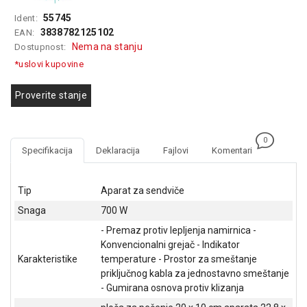
GAMING
55745
Ident:
3838782125102
EAN:
EELEKTRO
Nema na stanju
Dostupnost:
ZAŠTITA
*uslovi kupovine
SOLARNI
SISTEMI
Proverite stanje
MREŽNA
OPREMA
0
Specifikacija
Deklaracija
Fajlovi
Komentari
ŠTAMPAČI,
SKENERI I
FOTOKOPIRI
Tip
Aparat za sendviče
Snaga
700 W
FOTOAPARATI
- Premaz protiv lepljenja namirnica -
I KAMERE
Konvencionalni grejač - Indikator
GPS
Karakteristike
temperature - Prostor za smeštanje
NAVIGACIJE
priključnog kabla za jednostavno smeštanje
- Gumirana osnova protiv klizanja
VIDEO