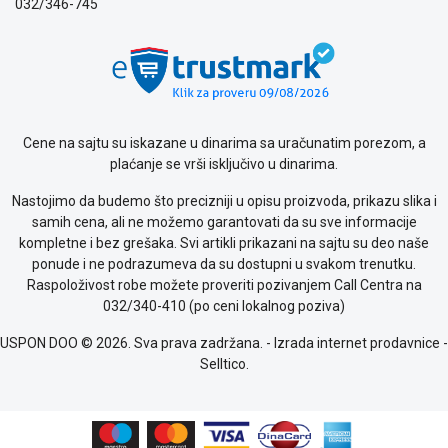
032/346-745
Politika
o
kolačićima
Provera
garancije
OUTLET
Cene na sajtu su iskazane u dinarima sa uračunatim porezom, a
Kontakt
plaćanje se vrši isključivo u dinarima.
WEB
KREDIT
Nastojimo da budemo što precizniji u opisu proizvoda, prikazu slika i
samih cena, ali ne možemo garantovati da su sve informacije
kompletne i bez grešaka. Svi artikli prikazani na sajtu su deo naše
ponude i ne podrazumeva da su dostupni u svakom trenutku.
Raspoloživost robe možete proveriti pozivanjem Call Centra na
032/340-410 (po ceni lokalnog poziva)
USPON DOO © 2026. Sva prava zadržana. -
Izrada internet prodavnice
-
Selltico.