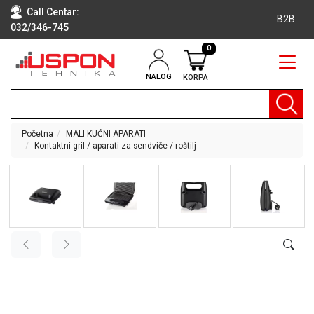
Call Centar:
B2B
032/346-745
0
NALOG
KORPA
RAČUNARI
BELA
TEHNIKA
Početna
MALI KUĆNI APARATI
Kontaktni gril / aparati za sendviče / roštilj
KLIME I
DODATNA
OPREMA
TV,
AUDIO,
VIDEO
LAPTOP I
TABLET
RAČUNARI