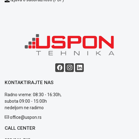
Blog
Način
plaćanja
Isporuka
Podrška
Opšti
uslovi
KONTAKTIRAJTE NAS
poslovanja
Saobraznost
Radno vreme: 08:30 - 16:30h,
i
subota 09:00 - 15:00h
reklamacije
nedeljom ne radimo
Usluge
office@uspon.rs
prijava
kvara
CALL CENTER
Politika
privatnosti