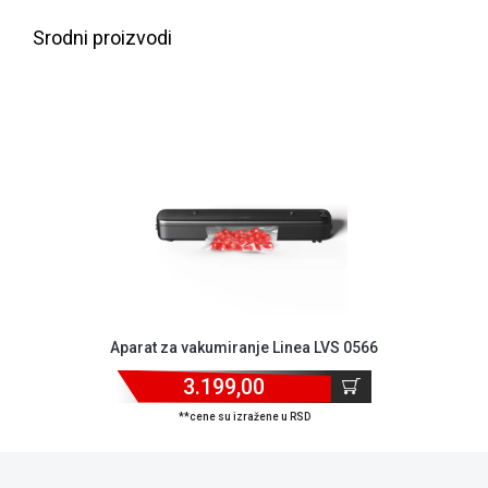
NADZOR I
SIGURNOSNA
Srodni proizvodi
OPREMA
SOFTWARE
KABLOVI I
ADAPTERI
KANCELARIJSKI
MATERIJAL
SVE
ZA
KUĆU
Aparat za vakumiranje Linea LVS 0566
ŠKOLSKI
PRIBOR
3.199,00
**cene su izražene u RSD
BICIKLE
I
FITNES