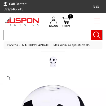
Call Centar:
B2B
032/346-745
0
NALOG
KORPA
RAČUNARI
BELA
TEHNIKA
Početna
MALI KUĆNI APARATI
Mali kuhinjski aparati ostalo
KLIME I
DODATNA
OPREMA
TV,
AUDIO,
VIDEO
LAPTOP I
TABLET
RAČUNARI