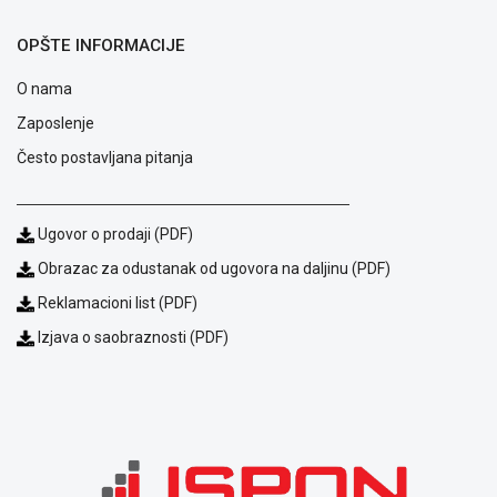
ALAT I
OPŠTE INFORMACIJE
BAŠTA
O nama
OUTLET
Zaposlenje
KRIPTO
Često postavljana pitanja
IGRAČKE
Ugovor o prodaji (PDF)
Obrazac za odustanak od ugovora na daljinu (PDF)
Reklamacioni list (PDF)
Izjava o saobraznosti (PDF)