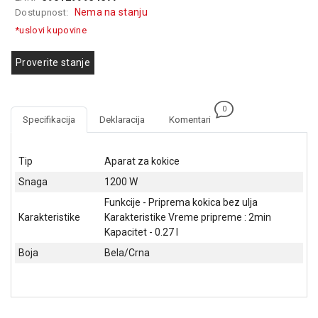
GAMING
Nema na stanju
Dostupnost:
*uslovi kupovine
EELEKTRO
ZAŠTITA
Proverite stanje
SOLARNI
SISTEMI
0
Specifikacija
Deklaracija
Komentari
MREŽNA
OPREMA
Tip
Aparat za kokice
ŠTAMPAČI,
Snaga
1200 W
SKENERI I
FOTOKOPIRI
Funkcije - Priprema kokica bez ulja
Karakteristike
Karakteristike Vreme pripreme : 2min
FOTOAPARATI
Kapacitet - 0.27 l
I KAMERE
Boja
Bela/Crna
GPS
NAVIGACIJE
VIDEO