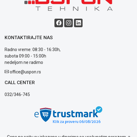
Blog
Način
plaćanja
Isporuka
Podrška
KONTAKTIRAJTE NAS
Opšti
uslovi
Radno vreme: 08:30 - 16:30h,
poslovanja
subota 09:00 - 15:00h
Saobraznost
nedeljom ne radimo
i
reklamacije
office@uspon.rs
Usluge
CALL CENTER
prijava
kvara
032/346-745
Politika
privatnosti
Politika
o
kolačićima
Provera
garancije
Cene na sajtu su iskazane u dinarima sa uračunatim porezom, a