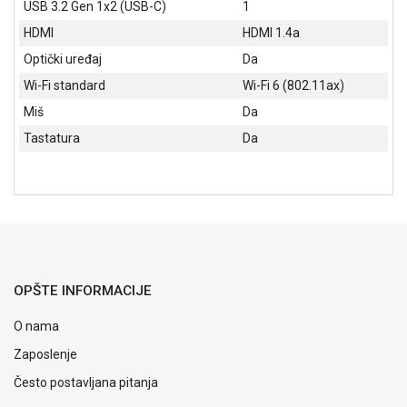
USB 3.2 Gen 1x2 (USB-C)
1
ALAT I
HDMI
HDMI 1.4a
BAŠTA
Optički uređaj
Da
OUTLET
Wi-Fi standard
Wi-Fi 6 (802.11ax)
KRIPTO
Miš
Da
Tastatura
Da
IGRAČKE
OPŠTE INFORMACIJE
O nama
Zaposlenje
Često postavljana pitanja