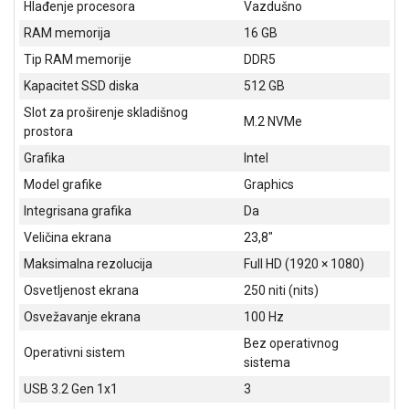
Hlađenje procesora
Vazdušno
NADZOR I
SIGURNOSNA
RAM memorija
16 GB
OPREMA
Tip RAM memorije
DDR5
SOFTWARE
Kapacitet SSD diska
512 GB
Slot za proširenje skladišnog
KABLOVI I
M.2 NVMe
prostora
ADAPTERI
Grafika
Intel
KANCELARIJSKI
Model grafike
Graphics
MATERIJAL
Integrisana grafika
Da
SVE
Veličina ekrana
23,8"
ZA
KUĆU
Maksimalna rezolucija
Full HD (1920 × 1080)
Osvetljenost ekrana
250 niti (nits)
ŠKOLSKI
Osvežavanje ekrana
100 Hz
PRIBOR
Bez operativnog
Operativni sistem
BICIKLE
sistema
I
USB 3.2 Gen 1x1
3
FITNES