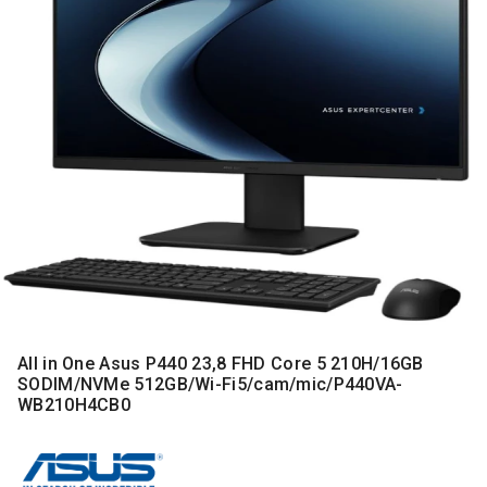
MONITORI
I
DODATNA
OPREMA
MOBILNI I
FIKSNI
TELEFONI
MALI
KUĆNI
APARATI
NEGA
LICA I
TELA
All in One Asus P440 23,8 FHD Core 5 210H/16GB
RAČUNARSKE
SODIM/NVMe 512GB/Wi-Fi5/cam/mic/P440VA-
KOMPONENTE
WB210H4CB0
RAČUNARSKE
PERIFERIJE