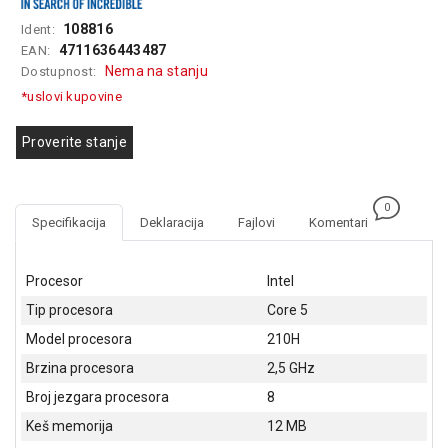
GAMING
108816
Ident:
4711636443487
EAN:
EELEKTRO
Nema na stanju
Dostupnost:
ZAŠTITA
*uslovi kupovine
SOLARNI
SISTEMI
Proverite stanje
MREŽNA
OPREMA
0
Specifikacija
Deklaracija
Fajlovi
Komentari
ŠTAMPAČI,
SKENERI I
FOTOKOPIRI
Procesor
Intel
Tip procesora
Core 5
FOTOAPARATI
I KAMERE
Model procesora
210H
Brzina procesora
2,5 GHz
GPS
NAVIGACIJE
Broj jezgara procesora
8
Keš memorija
12 MB
VIDEO