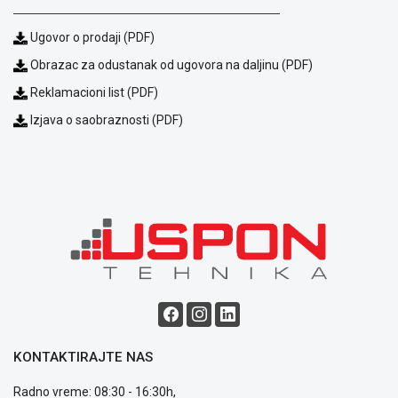
Ugovor o prodaji (PDF)
Obrazac za odustanak od ugovora na daljinu (PDF)
Reklamacioni list (PDF)
Izjava o saobraznosti (PDF)
Blog
Način
plaćanja
Isporuka
Podrška
Opšti
uslovi
poslovanja
Saobraznost
i
reklamacije
Usluge
KONTAKTIRAJTE NAS
prijava
kvara
Radno vreme: 08:30 - 16:30h,