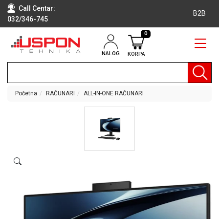
Call Centar:
B2B
032/346-745
0
NALOG
KORPA
RAČUNARI
BELA
TEHNIKA
Početna
RAČUNARI
ALL-IN-ONE RAČUNARI
KLIME I
DODATNA
OPREMA
TV,
AUDIO,
VIDEO
LAPTOP I
TABLET
RAČUNARI