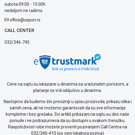
Politika
subota 09:00 - 15:00h
privatnosti
nedeljom ne radimo
Politika
office@uspon.rs
o
kolačićima
CALL CENTER
Provera
garancije
032/346-745
OUTLET
Kontakt
WEB
KREDIT
Cene na sajtu su iskazane u dinarima sa uračunatim porezom, a
plaćanje se vrši isključivo u dinarima.
Nastojimo da budemo što precizniji u opisu proizvoda, prikazu slika i
samih cena, ali ne možemo garantovati da su sve informacije
kompletne i bez grešaka. Svi artikli prikazani na sajtu su deo naše
ponude i ne podrazumeva da su dostupni u svakom trenutku.
Raspoloživost robe možete proveriti pozivanjem Call Centra na
032/340-410 (po ceni lokalnog poziva)