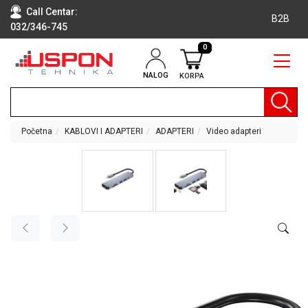
Call Centar:
B2B
032/346-745
0
NALOG
KORPA
RAČUNARI
BELA
TEHNIKA
Početna
KABLOVI I ADAPTERI
ADAPTERI
Video adapteri
KLIME I
DODATNA
OPREMA
TV,
AUDIO,
VIDEO
LAPTOP I
TABLET
RAČUNARI