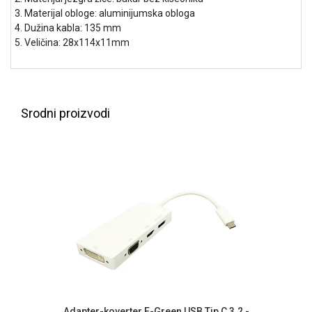
3. Materijal obloge: aluminijumska obloga
ALAT I
4. Dužina kabla: 135 mm
BAŠTA
5. Veličina: 28x114x11mm
OUTLET
KRIPTO
Srodni proizvodi
IGRAČKE
Adapter-koverter E-Green USB Tip C 3.2 -