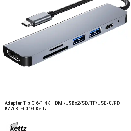
MONITORI
I
DODATNA
OPREMA
MOBILNI I
FIKSNI
TELEFONI
MALI
KUĆNI
APARATI
NEGA
LICA I
TELA
RAČUNARSKE
Adapter Tip C 6/1 4K HDMI/USBx2/SD/TF/USB-C/PD
KOMPONENTE
87W KT-601G Kettz
RAČUNARSKE
PERIFERIJE