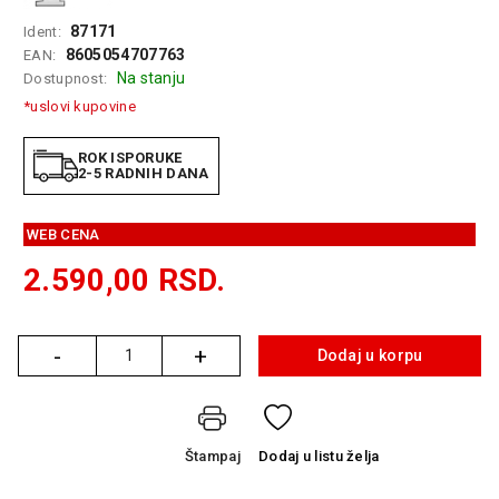
GAMING
87171
Ident:
8605054707763
EAN:
EELEKTRO
Na stanju
Dostupnost:
ZAŠTITA
*uslovi kupovine
SOLARNI
SISTEMI
ROK ISPORUKE
2-5 RADNIH DANA
MREŽNA
OPREMA
WEB CENA
ŠTAMPAČI,
2.590,00
RSD.
SKENERI I
FOTOKOPIRI
-
+
FOTOAPARATI
Dodaj u korpu
Količina
I KAMERE
GPS
NAVIGACIJE
Štampaj
Dodaj
u listu želja
VIDEO