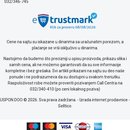
032/346-745
Cene na sajtu su iskazane u dinarima sa uračunatim porezom, a
plaćanje se vrši isključivo u dinarima.
Nastojimo da budemo što precizniji u opisu proizvoda, prikazu slika i
samih cena, ali ne možemo garantovati da su sve informacije
kompletne i bez grešaka. Svi artikli prikazani na sajtu su deo naše
ponude i ne podrazumeva da su dostupni u svakom trenutku.
Raspoloživost robe možete proveriti pozivanjem Call Centra na
032/340-410 (po ceni lokalnog poziva)
USPON DOO © 2026. Sva prava zadržana. -
Izrada internet prodavnice
-
Selltico.