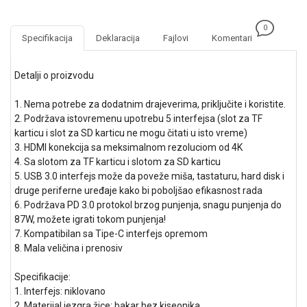
NADZOR I
SIGURNOSNA
0
OPREMA
Specifikacija
Deklaracija
Fajlovi
Komentari
SOFTWARE
Detalji o proizvodu
KABLOVI I
ADAPTERI
1. Nema potrebe za dodatnim drajeverima, priključite i koristite.
2. Podržava istovremenu upotrebu 5 interfejsa (slot za TF
KANCELARIJSKI
karticu i slot za SD karticu ne mogu čitati u isto vreme)
MATERIJAL
3. HDMI konekcija sa meksimalnom rezoluciom od 4K
4. Sa slotom za TF karticu i slotom za SD karticu
SVE
5. USB 3.0 interfejs može da poveže miša, tastaturu, hard disk i
ZA
druge periferne uređaje kako bi poboljšao efikasnost rada
KUĆU
6. Podržava PD 3.0 protokol brzog punjenja, snagu punjenja do
87W, možete igrati tokom punjenja!
ŠKOLSKI
7. Kompatibilan sa Tipe-C interfejs opremom
PRIBOR
8. Mala veličina i prenosiv
BICIKLE
Specifikacije:
I
1. Interfejs: niklovano
FITNES
2. Materijal jezgra žice: bakar bez kiseonika