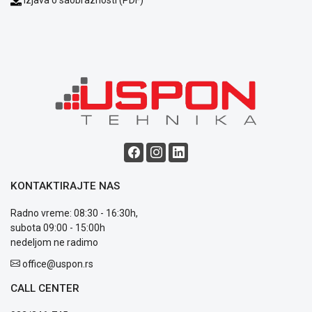
Opšti
uslovi
poslovanja
Saobraznost
i
reklamacije
Usluge
prijava
kvara
Politika
privatnosti
Politika
KONTAKTIRAJTE NAS
o
kolačićima
Radno vreme: 08:30 - 16:30h,
Provera
subota 09:00 - 15:00h
garancije
nedeljom ne radimo
OUTLET
Kontakt
office@uspon.rs
WEB
CALL CENTER
KREDIT