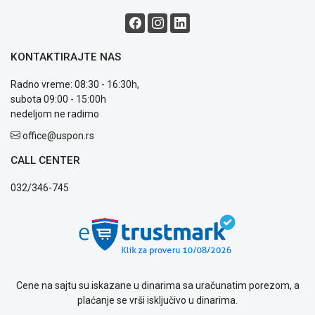
Blog
Način
plaćanja
KONTAKTIRAJTE NAS
Isporuka
Podrška
Radno vreme: 08:30 - 16:30h,
Opšti
subota 09:00 - 15:00h
uslovi
nedeljom ne radimo
poslovanja
office@uspon.rs
Saobraznost
i
CALL CENTER
reklamacije
Usluge
032/346-745
prijava
kvara
Politika
privatnosti
Politika
o
Cene na sajtu su iskazane u dinarima sa uračunatim porezom, a
kolačićima
plaćanje se vrši isključivo u dinarima.
Provera