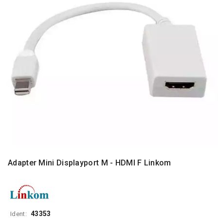
MONITORI
I
DODATNA
OPREMA
MOBILNI I
FIKSNI
TELEFONI
MALI
KUĆNI
APARATI
NEGA
LICA I
TELA
Adapter Mini Displayport M - HDMI F Linkom
RAČUNARSKE
KOMPONENTE
RAČUNARSKE
PERIFERIJE
43353
Ident: