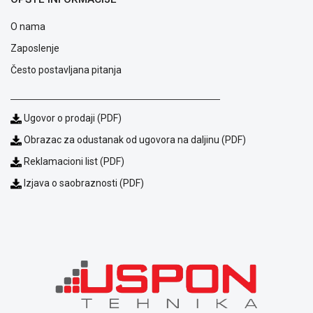
ALAT I
O nama
BAŠTA
Zaposlenje
OUTLET
Često postavljana pitanja
KRIPTO
IGRAČKE
Ugovor o prodaji (PDF)
Obrazac za odustanak od ugovora na daljinu (PDF)
Reklamacioni list (PDF)
Izjava o saobraznosti (PDF)