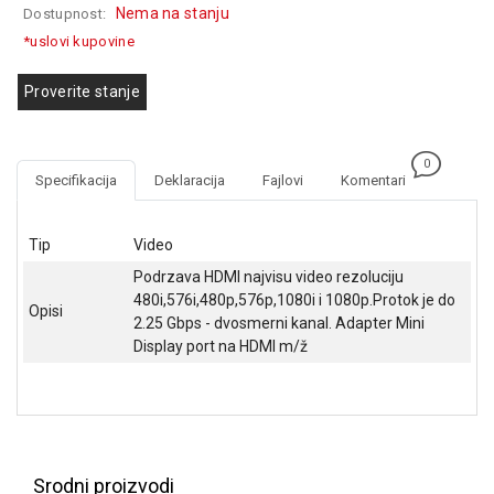
Nema na stanju
Dostupnost:
GAMING
*uslovi kupovine
EELEKTRO
ZAŠTITA
Proverite stanje
SOLARNI
SISTEMI
0
Specifikacija
Deklaracija
Fajlovi
Komentari
MREŽNA
OPREMA
Tip
Video
ŠTAMPAČI,
Podrzava HDMI najvisu video rezoluciju
SKENERI I
480i,576i,480p,576p,1080i i 1080p.Protok je do
FOTOKOPIRI
Opisi
2.25 Gbps - dvosmerni kanal. Adapter Mini
Display port na HDMI m/ž
FOTOAPARATI
I KAMERE
GPS
NAVIGACIJE
VIDEO
Srodni proizvodi