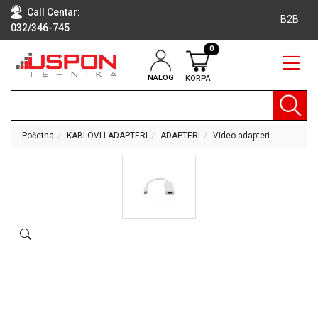
Call Centar:
B2B
032/346-745
0
NALOG
KORPA
RAČUNARI
BELA
TEHNIKA
Početna
KABLOVI I ADAPTERI
ADAPTERI
Video adapteri
KLIME I
DODATNA
OPREMA
TV,
AUDIO,
VIDEO
LAPTOP I
TABLET
RAČUNARI