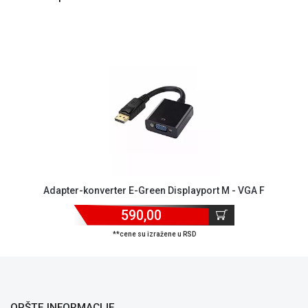
NADZOR I
SIGURNOSNA
OPREMA
SOFTWARE
KABLOVI I
ADAPTERI
KANCELARIJSKI
MATERIJAL
SVE
ZA
Adapter-konverter E-Green Displayport M - VGA F
KUĆU
590,00
ŠKOLSKI
**cene su izražene u RSD
PRIBOR
BICIKLE
I
FITNES
OPŠTE INFORMACIJE