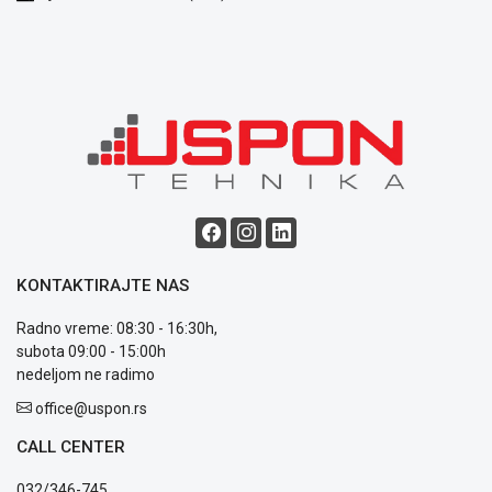
Blog
Način
plaćanja
Isporuka
Podrška
Opšti
uslovi
poslovanja
KONTAKTIRAJTE NAS
Saobraznost
i
Radno vreme: 08:30 - 16:30h,
reklamacije
subota 09:00 - 15:00h
Usluge
nedeljom ne radimo
prijava
kvara
office@uspon.rs
Politika
CALL CENTER
privatnosti
Politika
032/346-745