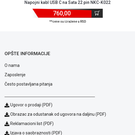
Napojni kabl USB C na Sata 22 pin NKC-K022
ALAT I
BAŠTA
760,00
**cene su izražene u RSD
OUTLET
KRIPTO
IGRAČKE
OPŠTE INFORMACIJE
O nama
Zaposlenje
Često postavljana pitanja
Ugovor o prodaji (PDF)
Obrazac za odustanak od ugovora na daljinu (PDF)
Reklamacioni list (PDF)
Izjava o saobraznosti (PDF)