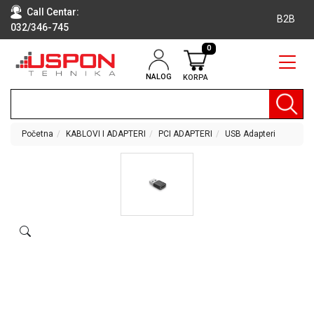
Call Centar:
B2B
032/346-745
0
NALOG
KORPA
RAČUNARI
BELA
TEHNIKA
Početna
KABLOVI I ADAPTERI
PCI ADAPTERI
USB Adapteri
KLIME I
DODATNA
OPREMA
TV,
AUDIO,
VIDEO
LAPTOP I
TABLET
RAČUNARI