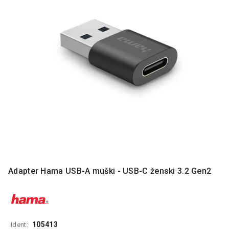
MONITORI
I
DODATNA
OPREMA
MOBILNI I
FIKSNI
TELEFONI
MALI
KUĆNI
APARATI
NEGA
LICA I
TELA
Adapter Hama USB-A muški - USB-C ženski 3.2 Gen2
RAČUNARSKE
KOMPONENTE
RAČUNARSKE
PERIFERIJE
105413
Ident: