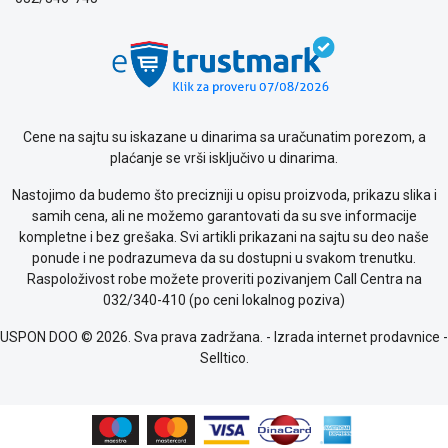
o
kolačićima
Provera
garancije
OUTLET
Kontakt
WEB
Cene na sajtu su iskazane u dinarima sa uračunatim porezom, a
KREDIT
plaćanje se vrši isključivo u dinarima.
Nastojimo da budemo što precizniji u opisu proizvoda, prikazu slika i
samih cena, ali ne možemo garantovati da su sve informacije
kompletne i bez grešaka. Svi artikli prikazani na sajtu su deo naše
ponude i ne podrazumeva da su dostupni u svakom trenutku.
Raspoloživost robe možete proveriti pozivanjem Call Centra na
032/340-410 (po ceni lokalnog poziva)
USPON DOO © 2026. Sva prava zadržana. -
Izrada internet prodavnice
-
Selltico.