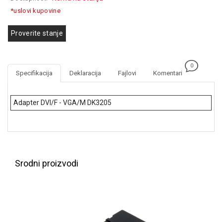
GAMING
*uslovi kupovine
EELEKTRO
Proverite stanje
ZAŠTITA
SOLARNI
0
SISTEMI
Specifikacija
Deklaracija
Fajlovi
Komentari
MREŽNA
OPREMA
Adapter DVI/F - VGA/M DK3205
ŠTAMPAČI,
SKENERI I
FOTOKOPIRI
FOTOAPARATI
Srodni proizvodi
I KAMERE
GPS
NAVIGACIJE
VIDEO