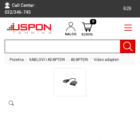
Call Centar:
B2B
032/346-745
0
NALOG
KORPA
RAČUNARI
BELA
TEHNIKA
Početna
KABLOVI I ADAPTERI
ADAPTERI
Video adapteri
KLIME I
DODATNA
OPREMA
TV,
AUDIO,
VIDEO
LAPTOP I
TABLET
RAČUNARI