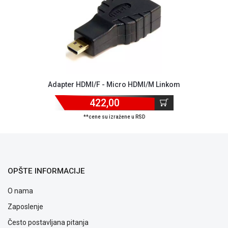
NADZOR I
SIGURNOSNA
OPREMA
SOFTWARE
KABLOVI I
ADAPTERI
Adapter HDMI/F - Micro HDMI/M Linkom
KANCELARIJSKI
422,00
MATERIJAL
**cene su izražene u RSD
SVE
ZA
KUĆU
ŠKOLSKI
OPŠTE INFORMACIJE
PRIBOR
O nama
BICIKLE
Zaposlenje
I
FITNES
Često postavljana pitanja