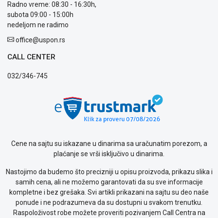
Radno vreme: 08:30 - 16:30h,
plaćanja
subota 09:00 - 15:00h
Isporuka
nedeljom ne radimo
Podrška
office@uspon.rs
Opšti
uslovi
CALL CENTER
poslovanja
Saobraznost
032/346-745
i
reklamacije
Usluge
prijava
kvara
Politika
privatnosti
Cene na sajtu su iskazane u dinarima sa uračunatim porezom, a
Politika
plaćanje se vrši isključivo u dinarima.
o
Nastojimo da budemo što precizniji u opisu proizvoda, prikazu slika i
kolačićima
samih cena, ali ne možemo garantovati da su sve informacije
Provera
kompletne i bez grešaka. Svi artikli prikazani na sajtu su deo naše
garancije
ponude i ne podrazumeva da su dostupni u svakom trenutku.
OUTLET
Raspoloživost robe možete proveriti pozivanjem Call Centra na
Kontakt