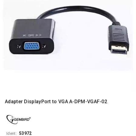
MONITORI
I
DODATNA
OPREMA
MOBILNI I
FIKSNI
TELEFONI
MALI
KUĆNI
APARATI
NEGA
LICA I
TELA
Adapter DisplayPort to VGA A-DPM-VGAF-02
RAČUNARSKE
KOMPONENTE
RAČUNARSKE
PERIFERIJE
53972
Ident: