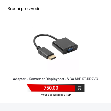
NADZOR I
SIGURNOSNA
Srodni proizvodi
OPREMA
SOFTWARE
KABLOVI I
ADAPTERI
KANCELARIJSKI
MATERIJAL
SVE
ZA
KUĆU
Adapter - Konverter Displayport - VGA M/F KT-DP2VG
ŠKOLSKI
PRIBOR
750,00
**cene su izražene u RSD
BICIKLE
I
FITNES