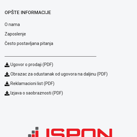
ALAT I
OPŠTE INFORMACIJE
BAŠTA
O nama
OUTLET
Zaposlenje
KRIPTO
Često postavljana pitanja
IGRAČKE
Ugovor o prodaji (PDF)
Obrazac za odustanak od ugovora na daljinu (PDF)
Reklamacioni list (PDF)
Izjava o saobraznosti (PDF)