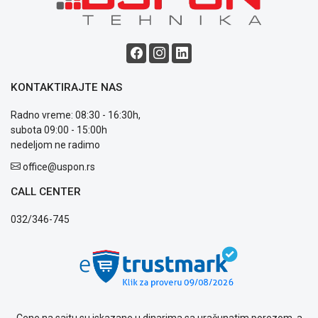
Blog
Način
plaćanja
Isporuka
KONTAKTIRAJTE NAS
Podrška
Radno vreme: 08:30 - 16:30h,
Opšti
subota 09:00 - 15:00h
uslovi
nedeljom ne radimo
poslovanja
Saobraznost
office@uspon.rs
i
reklamacije
CALL CENTER
Usluge
032/346-745
prijava
kvara
Politika
privatnosti
Politika
o
kolačićima
Cene na sajtu su iskazane u dinarima sa uračunatim porezom, a