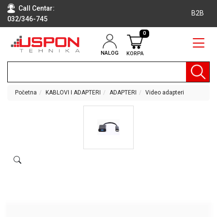
Call Centar:
B2B
032/346-745
0
NALOG
KORPA
RAČUNARI
BELA
TEHNIKA
Početna
KABLOVI I ADAPTERI
ADAPTERI
Video adapteri
KLIME I
DODATNA
OPREMA
TV,
AUDIO,
VIDEO
LAPTOP I
TABLET
RAČUNARI