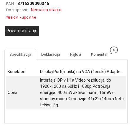
8716309090346
EAN:
GAMING
Nema na stanju
Dostupnost:
EELEKTRO
*uslovi kupovine
ZAŠTITA
Proverite stanje
SOLARNI
SISTEMI
0
MREŽNA
Specifikacija
Deklaracija
Fajlovi
Komentari
OPREMA
ŠTAMPAČI,
Konektori
DisplayPort(muški) na VGA (ženski) Adapter
SKENERI I
Interfejs: DP v.1.1a Video rezolucija: do
FOTOKOPIRI
1920x1200 na 60Hz i 1080p Potrošnja
Opisi
energije : 400mW aktivan način, 15mW u
FOTOAPARATI
standby modu Dimenzije: 41x22x14mm Neto
I KAMERE
težina: 8g
GPS
NAVIGACIJE
VIDEO