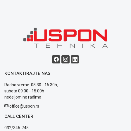
Opšti
uslovi
poslovanja
Saobraznost
i
reklamacije
Usluge
prijava
kvara
Politika
privatnosti
Politika
KONTAKTIRAJTE NAS
o
kolačićima
Radno vreme: 08:30 - 16:30h,
Provera
subota 09:00 - 15:00h
garancije
nedeljom ne radimo
OUTLET
office@uspon.rs
Kontakt
WEB
CALL CENTER
KREDIT
032/346-745