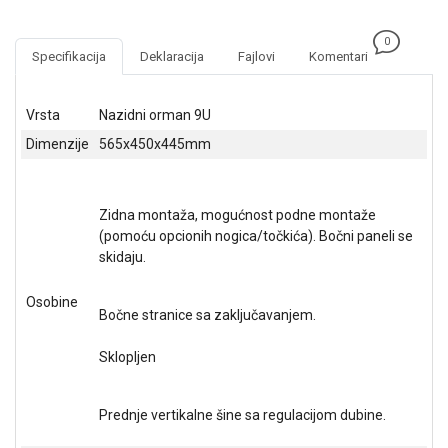
NADZOR I
SIGURNOSNA
0
OPREMA
Specifikacija
Deklaracija
Fajlovi
Komentari
SOFTWARE
Vrsta
Nazidni orman 9U
KABLOVI I
Dimenzije
565x450x445mm
ADAPTERI
KANCELARIJSKI
MATERIJAL
Zidna montaža, mogućnost podne montaže
(pomoću opcionih nogica/točkića). Bočni paneli se
SVE
skidaju.
ZA
KUĆU
Osobine
Bočne stranice sa zaključavanjem.
ŠKOLSKI
PRIBOR
Sklopljen
BICIKLE
I
Prednje vertikalne šine sa regulacijom dubine.
FITNES