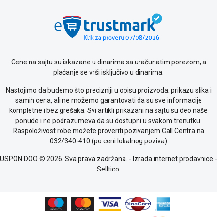
Cene na sajtu su iskazane u dinarima sa uračunatim porezom, a
plaćanje se vrši isključivo u dinarima.
Nastojimo da budemo što precizniji u opisu proizvoda, prikazu slika i
samih cena, ali ne možemo garantovati da su sve informacije
kompletne i bez grešaka. Svi artikli prikazani na sajtu su deo naše
ponude i ne podrazumeva da su dostupni u svakom trenutku.
Raspoloživost robe možete proveriti pozivanjem Call Centra na
032/340-410 (po ceni lokalnog poziva)
USPON DOO © 2026. Sva prava zadržana. -
Izrada internet prodavnice
-
Selltico.