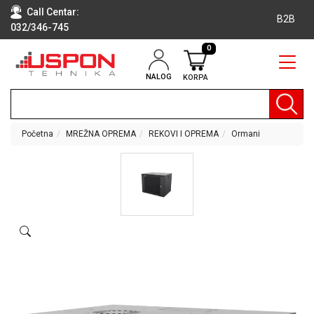
Call Centar:
B2B
032/346-745
0
NALOG
KORPA
RAČUNARI
BELA
TEHNIKA
Početna
MREŽNA OPREMA
REKOVI I OPREMA
Ormani
KLIME I
DODATNA
OPREMA
TV,
AUDIO,
VIDEO
LAPTOP I
TABLET
RAČUNARI