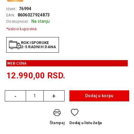
GAMING
76994
Ident:
8606027924873
EAN:
EELEKTRO
Na stanju
Dostupnost:
ZAŠTITA
*uslovi kupovine
SOLARNI
SISTEMI
ROK ISPORUKE
2-5 RADNIH DANA
MREŽNA
OPREMA
WEB CENA
ŠTAMPAČI,
12.990,00
RSD.
SKENERI I
FOTOKOPIRI
FOTOAPARATI
-
+
Dodaj u korpu
Količina
I KAMERE
GPS
NAVIGACIJE
Štampaj
Dodaj
u listu želja
VIDEO