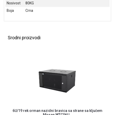
Nosivost
80KG
ALAT I
BAŠTA
Boja
Crna
OUTLET
KRIPTO
Srodni proizvodi
IGRAČKE
6U/19 rek orman nazidni bravica sa strane sa ključem
Mirsan WTC06U...