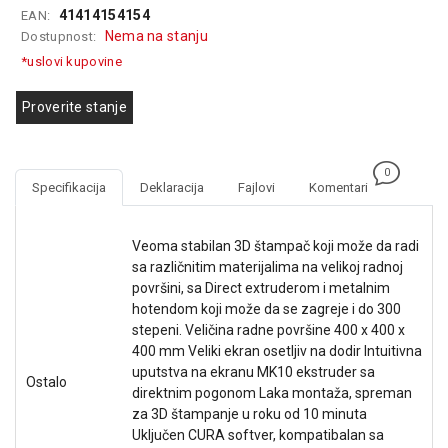
41414154154
EAN:
GAMING
Nema na stanju
Dostupnost:
EELEKTRO
*uslovi kupovine
ZAŠTITA
Proverite stanje
SOLARNI
SISTEMI
0
MREŽNA
Specifikacija
Deklaracija
Fajlovi
Komentari
OPREMA
ŠTAMPAČI,
Veoma stabilan 3D štampač koji može da radi
SKENERI I
sa različnitim materijalima na velikoj radnoj
FOTOKOPIRI
površini, sa Direct extruderom i metalnim
hotendom koji može da se zagreje i do 300
FOTOAPARATI
stepeni. Veličina radne površine 400 x 400 x
I KAMERE
400 mm Veliki ekran osetljiv na dodir Intuitivna
uputstva na ekranu MK10 ekstruder sa
GPS
Ostalo
direktnim pogonom Laka montaža, spreman
NAVIGACIJE
za 3D štampanje u roku od 10 minuta
Uključen CURA softver, kompatibalan sa
VIDEO