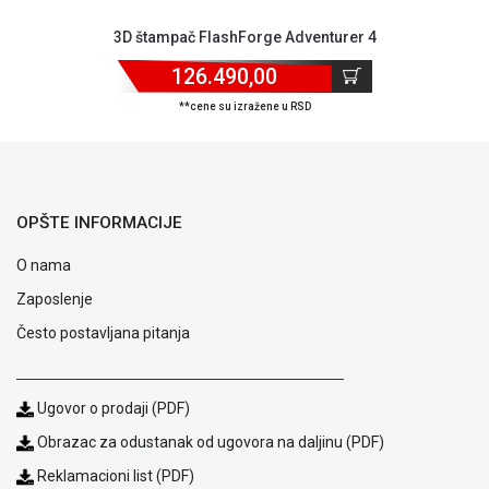
ALAT I
3D štampač FlashForge Adventurer 4
BAŠTA
126.490,00
OUTLET
**cene su izražene u RSD
KRIPTO
IGRAČKE
OPŠTE INFORMACIJE
O nama
Zaposlenje
Često postavljana pitanja
Ugovor o prodaji (PDF)
Obrazac za odustanak od ugovora na daljinu (PDF)
Reklamacioni list (PDF)