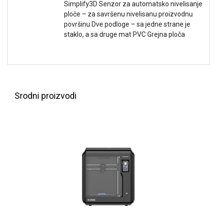
Simplify3D Senzor za automatsko nivelisanje
NADZOR I
SIGURNOSNA
ploče – za savršenu nivelisanu proizvodnu
OPREMA
površinu Dve podloge – sa jedne strane je
staklo, a sa druge mat PVC Grejna ploča
SOFTWARE
KABLOVI I
ADAPTERI
KANCELARIJSKI
Srodni proizvodi
MATERIJAL
SVE
ZA
KUĆU
ŠKOLSKI
PRIBOR
BICIKLE
I
FITNES