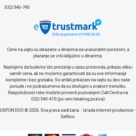
o
032/346-745
kolačićima
Provera
garancije
OUTLET
Kontakt
WEB
KREDIT
Cene na sajtu su iskazane u dinarima sa uračunatim porezom, a
plaćanje se vrši isključivo u dinarima.
Nastojimo da budemo što precizniji u opisu proizvoda, prikazu slika i
samih cena, ali ne možemo garantovati da su sve informacije
kompletne i bez grešaka. Svi artikli prikazani na sajtu su deo naše
ponude i ne podrazumeva da su dostupni u svakom trenutku.
Raspoloživost robe možete proveriti pozivanjem Call Centra na
032/340-410 (po ceni lokalnog poziva)
USPON DOO © 2026. Sva prava zadržana. -
Izrada internet prodavnice
-
Selltico.