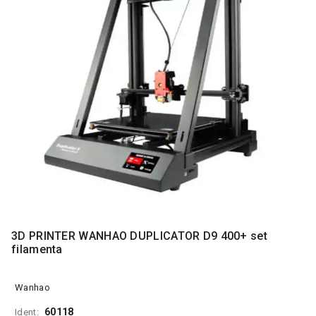
MONITORI
I
DODATNA
OPREMA
MOBILNI I
FIKSNI
TELEFONI
MALI
KUĆNI
APARATI
NEGA
LICA I
TELA
3D PRINTER WANHAO DUPLICATOR D9 400+ set
RAČUNARSKE
filamenta
KOMPONENTE
RAČUNARSKE
Wanhao
PERIFERIJE
60118
Ident: