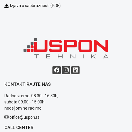
Izjava o saobraznosti (PDF)
Blog
Način
plaćanja
Isporuka
Podrška
Opšti
uslovi
poslovanja
Saobraznost
KONTAKTIRAJTE NAS
i
reklamacije
Radno vreme: 08:30 - 16:30h,
Usluge
subota 09:00 - 15:00h
prijava
nedeljom ne radimo
kvara
office@uspon.rs
Politika
privatnosti
CALL CENTER
Politika