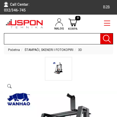
Call Centar:
B2B
032/346-745
0
NALOG
KORPA
RAČUNARI
BELA
TEHNIKA
Početna
ŠTAMPAČI, SKENERI I FOTOKOPIRI
3D
KLIME I
DODATNA
OPREMA
TV,
AUDIO,
VIDEO
LAPTOP I
TABLET
RAČUNARI