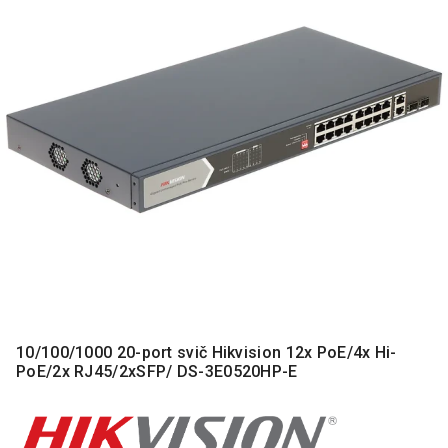
MONITORI
I
DODATNA
OPREMA
MOBILNI I
FIKSNI
TELEFONI
MALI
KUĆNI
APARATI
NEGA
LICA I
TELA
RAČUNARSKE
10/100/1000 20-port svič Hikvision 12x PoE/4x Hi-
KOMPONENTE
PoE/2x RJ45/2xSFP/ DS-3E0520HP-E
RAČUNARSKE
PERIFERIJE