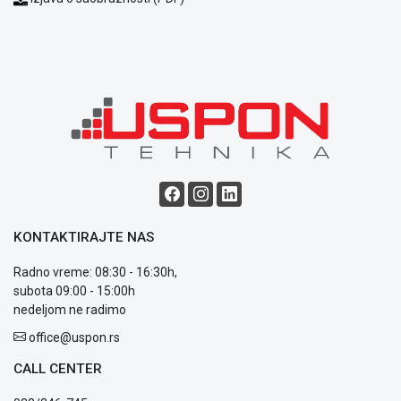
Blog
Način
plaćanja
Isporuka
Podrška
Opšti
uslovi
KONTAKTIRAJTE NAS
poslovanja
Saobraznost
Radno vreme: 08:30 - 16:30h,
i
subota 09:00 - 15:00h
reklamacije
nedeljom ne radimo
Usluge
office@uspon.rs
prijava
kvara
CALL CENTER
Politika
privatnosti