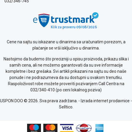
032/346-745
Politika
o
kolačićima
Provera
garancije
OUTLET
Cene na sajtu su iskazane u dinarima sa uračunatim porezom, a
Kontakt
plaćanje se vrši isključivo u dinarima.
WEB
KREDIT
Nastojimo da budemo što precizniji u opisu proizvoda, prikazu slika i
samih cena, ali ne možemo garantovati da su sve informacije
kompletne i bez grešaka. Svi artikli prikazani na sajtu su deo naše
ponude i ne podrazumeva da su dostupni u svakom trenutku.
Raspoloživost robe možete proveriti pozivanjem Call Centra na
032/340-410 (po ceni lokalnog poziva)
USPON DOO © 2026. Sva prava zadržana. -
Izrada internet prodavnice
-
Selltico.