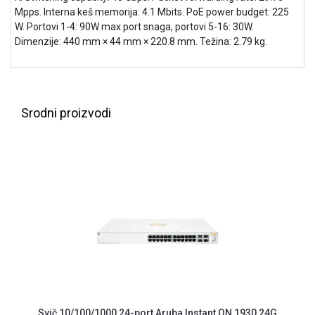
NADZOR I
Mpps. Interna keš memorija: 4.1 Mbits. PoE power budget: 225
SIGURNOSNA
W. Portovi 1-4: 90W max port snaga, portovi 5-16: 30W.
OPREMA
Dimenzije: 440 mm × 44 mm × 220.8 mm. Težina: 2.79 kg.
SOFTWARE
KABLOVI I
ADAPTERI
Srodni proizvodi
KANCELARIJSKI
MATERIJAL
SVE
ZA
KUĆU
ŠKOLSKI
PRIBOR
BICIKLE
I
FITNES
Svič 10/100/1000 24-port Aruba Instant ON 1930 24G