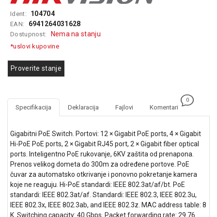
GAMING
104704
Ident:
6941264031628
EAN:
EELEKTRO
Nema na stanju
Dostupnost:
ZAŠTITA
*uslovi kupovine
SOLARNI
SISTEMI
Proverite stanje
MREŽNA
OPREMA
0
Specifikacija
Deklaracija
Fajlovi
Komentari
ŠTAMPAČI,
SKENERI I
Gigabitni PoE Switch. Portovi: 12 × Gigabit PoE ports, 4 × Gigabit
FOTOKOPIRI
Hi-PoE PoE ports, 2 × Gigabit RJ45 port, 2 × Gigabit fiber optical
FOTOAPARATI
ports. Inteligentno PoE rukovanje, 6KV zaštita od prenapona.
I KAMERE
Prenos velikog dometa do 300m za određene portove. PoE
čuvar za automatsko otkrivanje i ponovno pokretanje kamera
GPS
koje ne reaguju. Hi-PoE standardi: IEEE 802.3at/af/bt. PoE
NAVIGACIJE
standardi: IEEE 802.3at/af. Standardi: IEEE 802.3, IEEE 802.3u,
IEEE 802.3x, IEEE 802.3ab, and IEEE 802.3z. MAC address table: 8
VIDEO
K. Switching capacity: 40 Gbps. Packet forwarding rate: 29.76