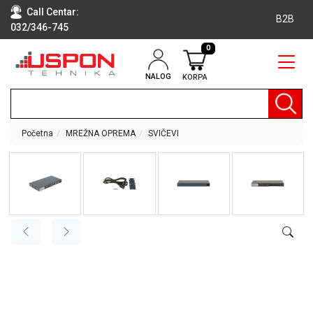
Call Centar:
B2B
032/346-745
0
NALOG
KORPA
RAČUNARI
BELA
TEHNIKA
Početna
MREŽNA OPREMA
SVIČEVI
KLIME I
DODATNA
OPREMA
TV,
AUDIO,
VIDEO
LAPTOP I
TABLET
RAČUNARI