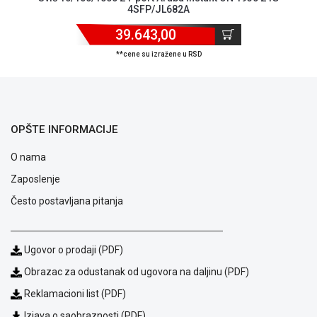
4SFP/JL682A
ALAT I
BAŠTA
39.643,00
**cene su izražene u RSD
OUTLET
KRIPTO
IGRAČKE
OPŠTE INFORMACIJE
O nama
Zaposlenje
Često postavljana pitanja
Ugovor o prodaji (PDF)
Obrazac za odustanak od ugovora na daljinu (PDF)
Reklamacioni list (PDF)
Izjava o saobraznosti (PDF)