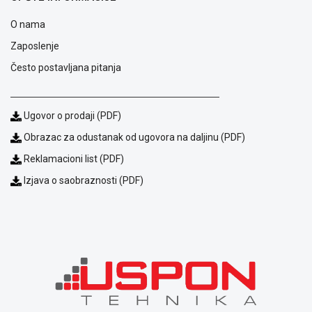
i
O nama
reklamacije
Usluge
Zaposlenje
prijava
Često postavljana pitanja
kvara
Politika
privatnosti
Politika
Ugovor o prodaji (PDF)
o
Obrazac za odustanak od ugovora na daljinu (PDF)
kolačićima
Provera
Reklamacioni list (PDF)
garancije
Izjava o saobraznosti (PDF)
OUTLET
Kontakt
WEB
KREDIT