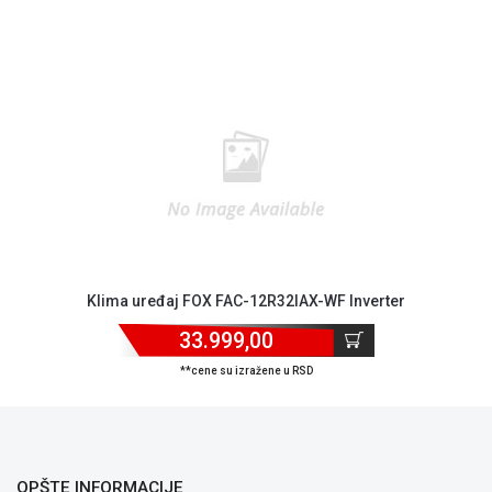
Blog
erter
Klima uređaj MAX AC MAC12ICWL inverter
Način
32.999,00
plaćanja
Isporuka
**cene su izražene u RSD
Podrška
Opšti
uslovi
poslovanja
Saobraznost
OPŠTE INFORMACIJE