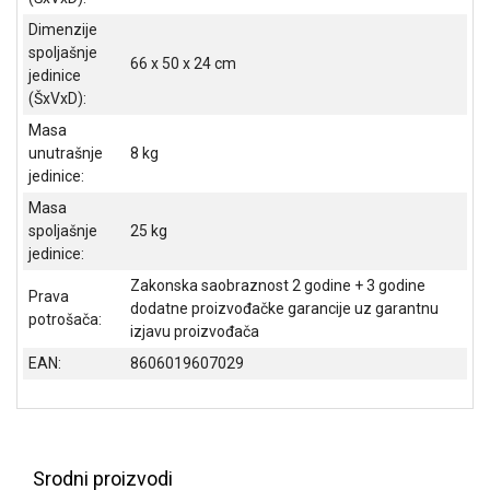
Dimenzije
spoljašnje
66 x 50 x 24 cm
jedinice
(ŠxVxD):
Masa
unutrašnje
8 kg
jedinice:
Masa
spoljašnje
25 kg
jedinice:
Zakonska saobraznost 2 godine + 3 godine
Prava
dodatne proizvođačke garancije uz garantnu
potrošača:
izjavu proizvođača
EAN:
8606019607029
Srodni proizvodi