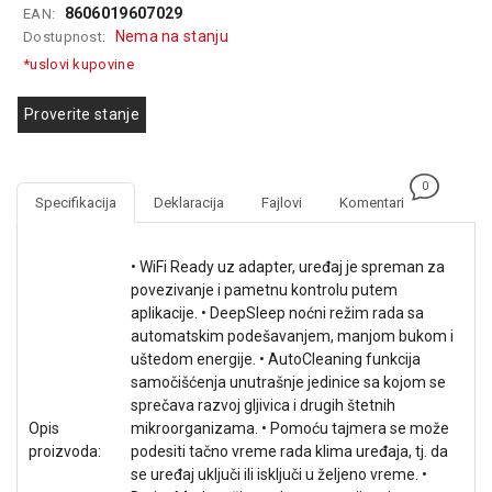
8606019607029
EAN:
GAMING
Nema na stanju
Dostupnost:
EELEKTRO
*uslovi kupovine
ZAŠTITA
Proverite stanje
SOLARNI
SISTEMI
0
MREŽNA
Specifikacija
Deklaracija
Fajlovi
Komentari
OPREMA
ŠTAMPAČI,
• WiFi Ready uz adapter, uređaj je spreman za
SKENERI I
povezivanje i pametnu kontrolu putem
FOTOKOPIRI
aplikacije. • DeepSleep noćni režim rada sa
automatskim podešavanjem, manjom bukom i
FOTOAPARATI
uštedom energije. • AutoCleaning funkcija
I KAMERE
samočišćenja unutrašnje jedinice sa kojom se
sprečava razvoj gljivica i drugih štetnih
GPS
Opis
mikroorganizama. • Pomoću tajmera se može
NAVIGACIJE
proizvoda:
podesiti tačno vreme rada klima uređaja, tj. da
se uređaj uključi ili isključi u željeno vreme. •
VIDEO