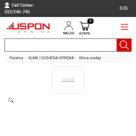
Call Centar:
B2B
032/346-745
0
NALOG
KORPA
RAČUNARI
BELA
TEHNIKA
Početna
KLIME I DODATNA OPREMA
Klima uređaji
KLIME I
DODATNA
OPREMA
TV,
AUDIO,
VIDEO
LAPTOP I
TABLET
RAČUNARI