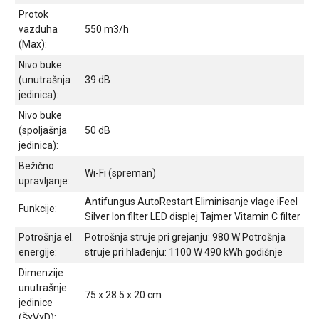
Protok
ALAT I
BAŠTA
vazduha
550 m3/h
(Max):
OUTLET
Nivo buke
(unutrašnja
39 dB
KRIPTO
jedinica):
IGRAČKE
Nivo buke
(spoljašnja
50 dB
jedinica):
Bežično
Wi-Fi (spreman)
upravljanje:
Antifungus AutoRestart Eliminisanje vlage iFeel
Funkcije:
Silver Ion filter LED displej Tajmer Vitamin C filter
Potrošnja el.
Potrošnja struje pri grejanju: 980 W Potrošnja
energije:
struje pri hlađenju: 1100 W 490 kWh godišnje
Dimenzije
unutrašnje
75 x 28.5 x 20 cm
jedinice
(ŠxVxD):