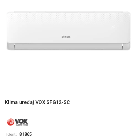
MONITORI
I
DODATNA
OPREMA
MOBILNI I
FIKSNI
TELEFONI
MALI
KUĆNI
APARATI
NEGA
LICA I
TELA
Klima uređaj VOX SFG12-SC
RAČUNARSKE
KOMPONENTE
RAČUNARSKE
PERIFERIJE
81865
Ident: