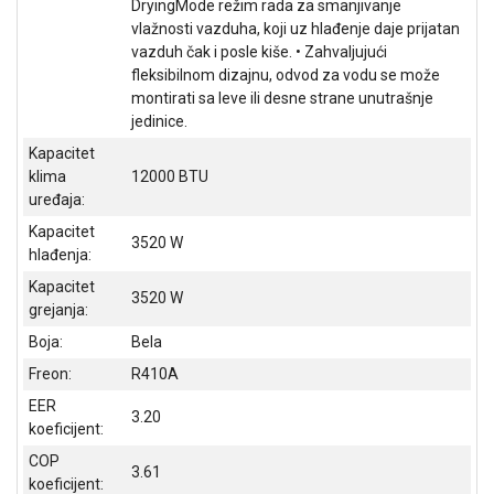
DryingMode režim rada za smanjivanje
NADZOR I
vlažnosti vazduha, koji uz hlađenje daje prijatan
SIGURNOSNA
vazduh čak i posle kiše. • Zahvaljujući
OPREMA
fleksibilnom dizajnu, odvod za vodu se može
SOFTWARE
montirati sa leve ili desne strane unutrašnje
jedinice.
KABLOVI I
Kapacitet
ADAPTERI
klima
12000 BTU
uređaja:
KANCELARIJSKI
MATERIJAL
Kapacitet
3520 W
hlađenja:
SVE
Kapacitet
ZA
3520 W
grejanja:
KUĆU
Boja:
Bela
ŠKOLSKI
Freon:
R410A
PRIBOR
EER
3.20
BICIKLE
koeficijent:
I
COP
3.61
FITNES
koeficijent: