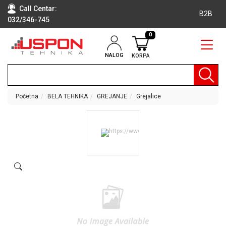
Call Centar:
B2B
032/346-745
0
NALOG
KORPA
RAČUNARI
BELA
TEHNIKA
Početna
BELA TEHNIKA
GREJANJE
Grejalice
KLIME I
DODATNA
OPREMA
TV,
AUDIO,
VIDEO
LAPTOP I
TABLET
RAČUNARI