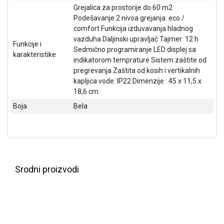
Grejalica za prostorije do 60 m2
GAMING
Podešavanje 2 nivoa grejanja: eco /
EELEKTRO
comfort Funkcija izduvavanja hladnog
ZAŠTITA
vazduha Daljinski upravljač Tajmer: 12 h
Funkcije i
Sedmično programiranje LED displej sa
karakteristike
SOLARNI
indikatorom temprature Sistem zaštite od
SISTEMI
pregrevanja Zaštita od kosih i vertikalnih
kapljica vode: IP22 Dimenzije : 45 x 11,5 x
MREŽNA
18,6 cm
OPREMA
Boja
Bela
ŠTAMPAČI,
SKENERI I
FOTOKOPIRI
FOTOAPARATI
Srodni proizvodi
I KAMERE
GPS
NAVIGACIJE
VIDEO