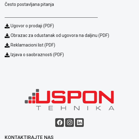
Često postavljana pitanja
ALAT I
BAŠTA
OUTLET
Ugovor o prodaji (PDF)
Obrazac za odustanak od ugovora na daljinu (PDF)
KRIPTO
Reklamacioni list (PDF)
IGRAČKE
Izjava o saobraznosti (PDF)
Blog
KONTAKTIRAJTE NAS