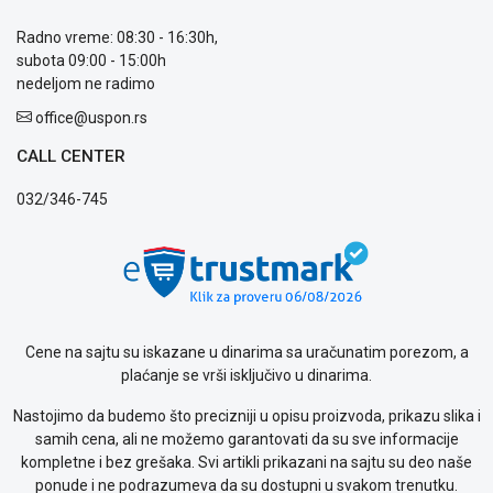
Način
plaćanja
Radno vreme: 08:30 - 16:30h,
Isporuka
subota 09:00 - 15:00h
Podrška
nedeljom ne radimo
Opšti
office@uspon.rs
uslovi
poslovanja
CALL CENTER
Saobraznost
i
032/346-745
reklamacije
Usluge
prijava
kvara
Politika
privatnosti
Cene na sajtu su iskazane u dinarima sa uračunatim porezom, a
Politika
plaćanje se vrši isključivo u dinarima.
o
kolačićima
Nastojimo da budemo što precizniji u opisu proizvoda, prikazu slika i
Provera
samih cena, ali ne možemo garantovati da su sve informacije
garancije
kompletne i bez grešaka. Svi artikli prikazani na sajtu su deo naše
OUTLET
ponude i ne podrazumeva da su dostupni u svakom trenutku.