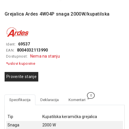
MONITORI
I
DODATNA
Grejalica Ardes 4W04P snaga 2000W/kupatilska
OPREMA
MOBILNI I
FIKSNI
TELEFONI
69537
Ident:
8004032113990
EAN:
MALI
Nema na stanju
Dostupnost:
KUĆNI
*uslovi kupovine
APARATI
NEGA
Proverite stanje
LICA I
TELA
0
RAČUNARSKE
Specifikacija
Deklaracija
Komentari
KOMPONENTE
RAČUNARSKE
Tip
Kupatilska keramička grejalica
PERIFERIJE
Snaga
2000 W